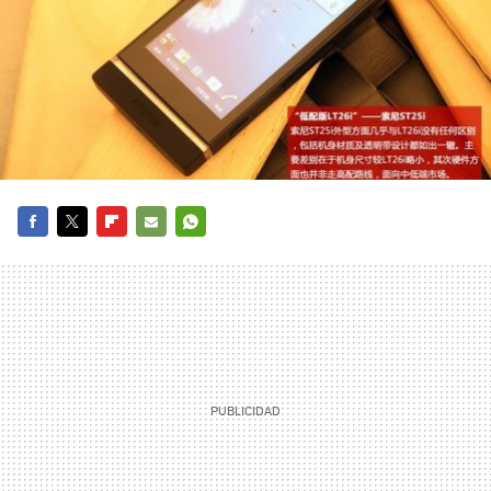
FACEBOOK
TWITTER
FLIPBOARD
E-
WHATSAPP
MAIL