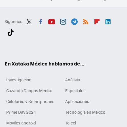
Síguenos
Twit
Fac
You
Inst
Tele
RSS
Flip
Link
ter
ebo
tub
agr
gra
boa
edI
Tikt
ok
e
am
m
rd
n
ok
En Xataka México hablamos de...
Investigación
Análisis
Cazando Gangas Mexico
Especiales
Celulares y Smartphones
Aplicaciones
Prime Day 2024
Tecnología en México
Móviles android
Telcel