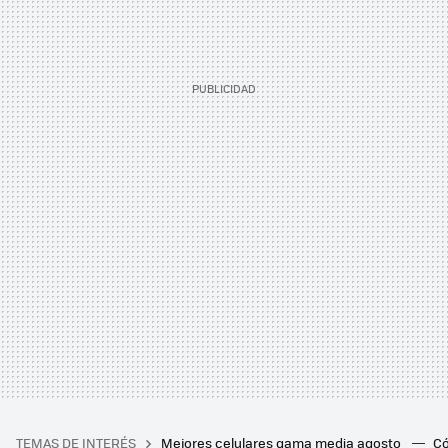
TEMAS DE INTERÉS
Mejores celulares gama media agosto
Có