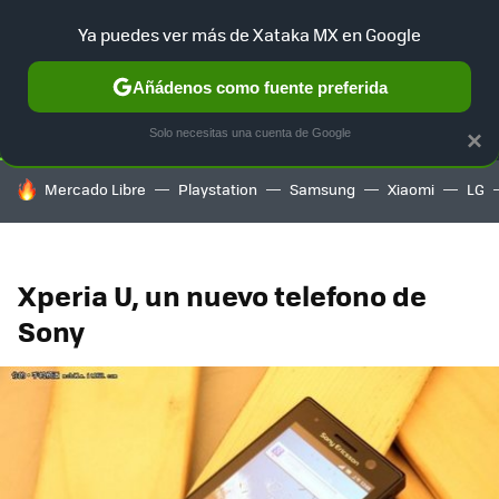
Ya puedes ver más de Xataka MX en Google
SELECCIÓN
GAMING
HOME
AUTO
TERRITORIO SAM
Añádenos como fuente preferida
Solo necesitas una cuenta de Google
×
HOY SE HABLA DE
Mercado Libre
Playstation
Samsung
Xiaomi
LG
Xperia U, un nuevo telefono de
Sony