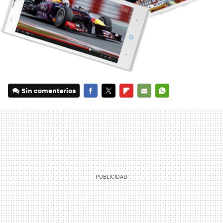
Sin comentarios
FACEBOOK
TWITTER
FLIPBOARD
E-
WHATSAPP
MAIL