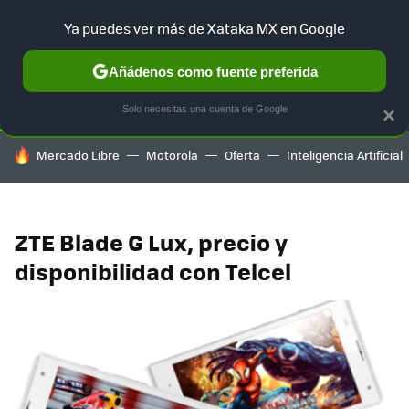
Ya puedes ver más de Xataka MX en Google
SELECCIÓN
GAMING
HOME
AUTO
TERRITORIO SAM
Añádenos como fuente preferida
Solo necesitas una cuenta de Google
×
HOY SE HABLA DE
Mercado Libre
Motorola
Oferta
Inteligencia Artificial
ZTE Blade G Lux, precio y
disponibilidad con Telcel