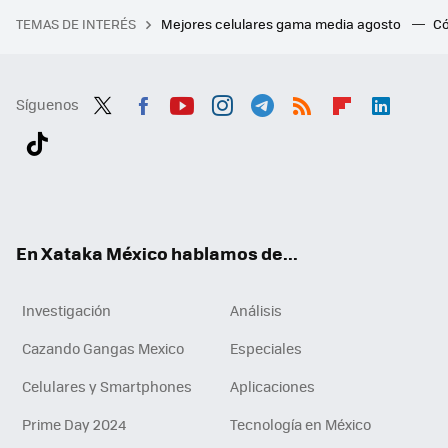
TEMAS DE INTERÉS
Mejores celulares gama media agosto
Có
Síguenos
Twit
Fac
You
Inst
Tele
RSS
Flip
Link
ter
ebo
tub
agr
gra
boa
edI
Tikt
ok
e
am
m
rd
n
ok
En Xataka México hablamos de...
Investigación
Análisis
Cazando Gangas Mexico
Especiales
Celulares y Smartphones
Aplicaciones
Prime Day 2024
Tecnología en México