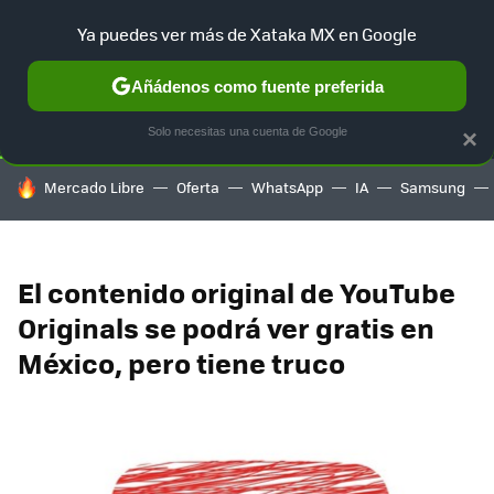
Ya puedes ver más de Xataka MX en Google
SELECCIÓN
GAMING
HOME
AUTO
TERRITORIO SAM
Añádenos como fuente preferida
Solo necesitas una cuenta de Google
×
HOY SE HABLA DE
Mercado Libre
Oferta
WhatsApp
IA
Samsung
El contenido original de YouTube
Originals se podrá ver gratis en
México, pero tiene truco