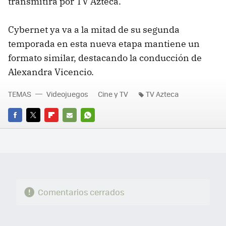
transmitirá por TV Azteca.
Cybernet ya va a la mitad de su segunda
temporada en esta nueva etapa mantiene un
formato similar, destacando la conducción de
Alexandra Vicencio.
TEMAS
Videojuegos
Cine y TV
TV Azteca
FACEBOOK
TWITTER
FLIPBOARD
E-
WHATSAPP
MAIL
Comentarios cerrados