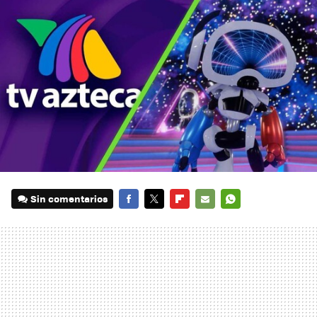
Sin comentarios
FACEBOOK
TWITTER
FLIPBOARD
E-
WHATSAPP
MAIL