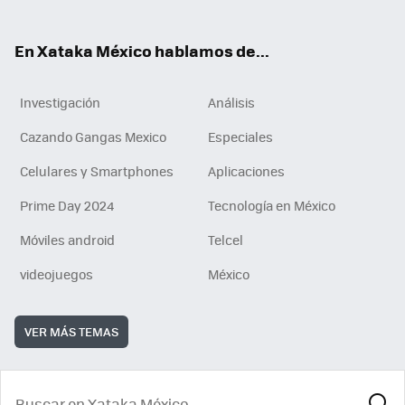
ok
e
am
m
rd
n
ok
En Xataka México hablamos de...
Investigación
Análisis
Cazando Gangas Mexico
Especiales
Celulares y Smartphones
Aplicaciones
Prime Day 2024
Tecnología en México
Móviles android
Telcel
videojuegos
México
VER MÁS TEMAS