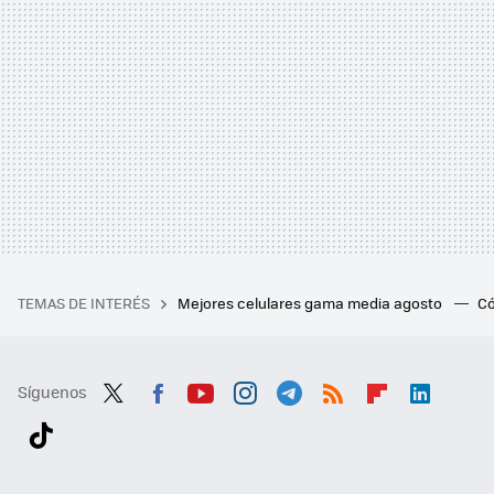
TEMAS DE INTERÉS
Mejores celulares gama media agosto
Có
Síguenos
Twit
Fac
You
Inst
Tele
RSS
Flip
Link
ter
ebo
tub
agr
gra
boa
edI
Tikt