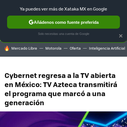
Ya puedes ver más de Xataka MX en Google
SELECCIÓN
GAMING
HOME
AUTO
TERRITORIO SAM
Añádenos como fuente preferida
Solo necesitas una cuenta de Google
×
HOY SE HABLA DE
Mercado Libre
Motorola
Oferta
Inteligencia Artificial
Cybernet regresa a la TV abierta
en México: TV Azteca transmitirá
el programa que marcó a una
generación