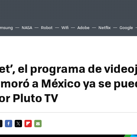
msung
NASA
Robot
Wifi
Adobe
Netflix
Google
et’, el programa de vide
moró a México ya se pue
or Pluto TV
FACEBOOK
TWITTER
FLIPBOARD
E-