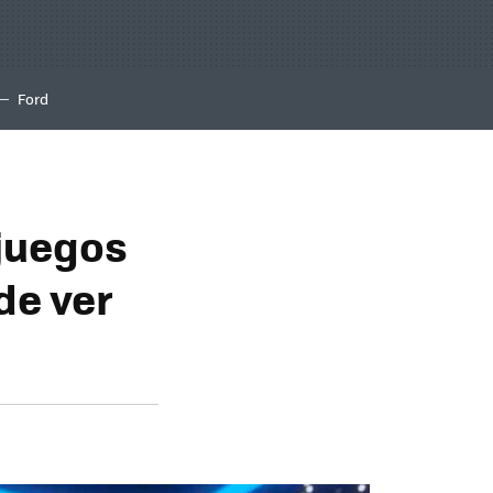
Ford
ojuegos
de ver