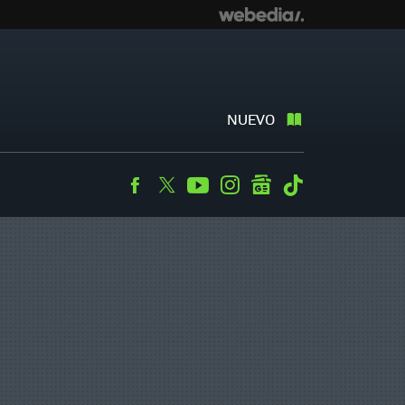
NUEVO
Facebook
Twitter
Youtube
Instagram
googlenews
Tiktok