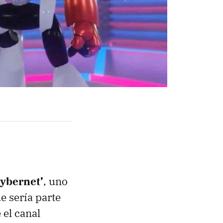
Cybernet’
, uno
 sería parte
 el canal