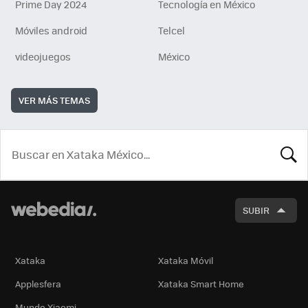
Prime Day 2024
Tecnología en México
Móviles android
Telcel
videojuegos
México
VER MÁS TEMAS
BUSCA
SUBIR
Xataka
Xataka Móvil
Applesfera
Xataka Smart Home
Mundo Xiaomi