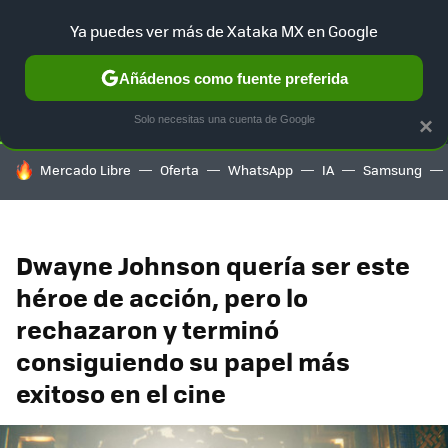
Ya puedes ver más de Xataka MX en Google
SELECCIÓN
GAMING
HOME
AUTO
TERRITORIO SAM
Añádenos como fuente preferida
Solo necesitas una cuenta de Google
×
HOY SE HABLA DE
Mercado Libre
Oferta
WhatsApp
IA
Samsung
Dwayne Johnson quería ser este
héroe de acción, pero lo
rechazaron y terminó
consiguiendo su papel más
exitoso en el cine