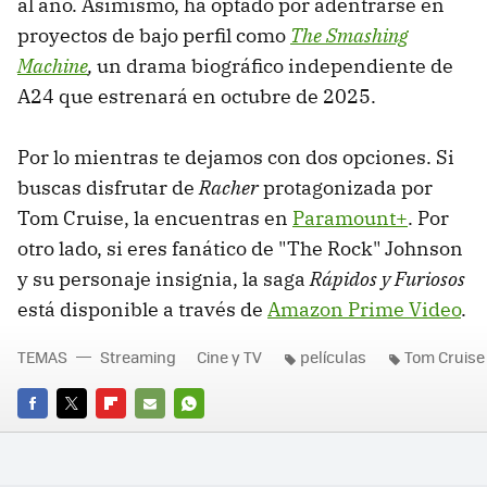
al año. Asimismo, ha optado por adentrarse en
proyectos de bajo perfil como
The Smashing
Machine
,
un drama biográfico independiente de
A24 que estrenará en octubre de 2025.
Por lo mientras te dejamos con dos opciones. Si
buscas disfrutar de
Racher
protagonizada por
Tom Cruise, la encuentras en
Paramount+
. Por
otro lado, si eres fanático de "The Rock" Johnson
y su personaje insignia, la saga
Rápidos y Furiosos
está disponible a través de
Amazon Prime Video
.
TEMAS
Streaming
Cine y TV
películas
Tom Cruise
FACEBOOK
TWITTER
FLIPBOARD
E-
WHATSAPP
MAIL