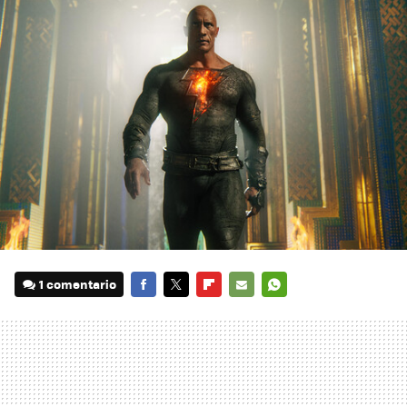
1 comentario
FACEBOOK
TWITTER
FLIPBOARD
E-
WHATSAPP
MAIL