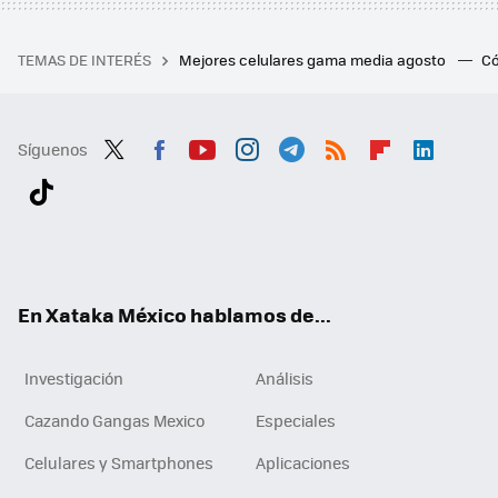
TEMAS DE INTERÉS
Mejores celulares gama media agosto
Có
Síguenos
Twit
Fac
You
Inst
Tele
RSS
Flip
Link
ter
ebo
tub
agr
gra
boa
edI
Tikt
ok
e
am
m
rd
n
ok
En Xataka México hablamos de...
Investigación
Análisis
Cazando Gangas Mexico
Especiales
Celulares y Smartphones
Aplicaciones