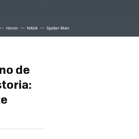
Honor
NASA
Spider-Man
uno de
toria:
te