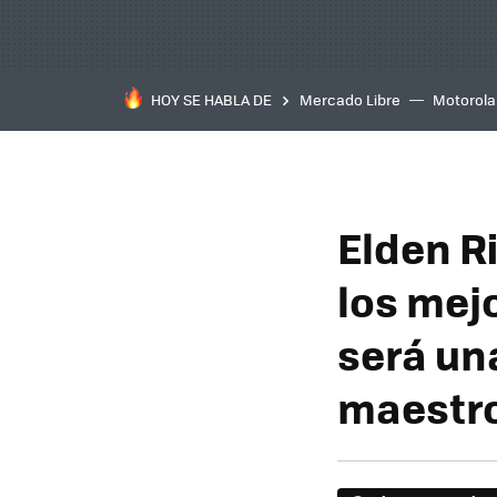
HOY SE HABLA DE
Mercado Libre
Motorola
Elden R
los mejo
será una
maestro 