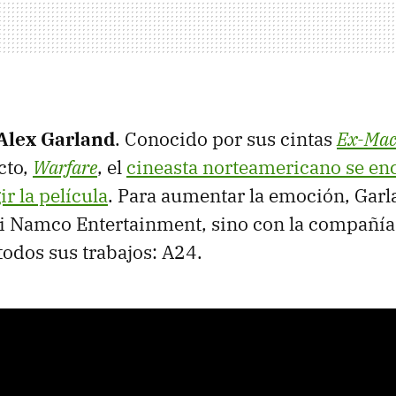
Alex Garland
. Conocido por sus cintas
Ex-Mac
cto,
Warfare
, el
cineasta norteamericano se en
ir la película
. Para aumentar la emoción, Garl
i Namco Entertainment, sino con la compañía
todos sus trabajos: A24.