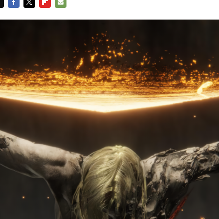
FACEBOOK
TWITTER
FLIPBOARD
E-
MAIL