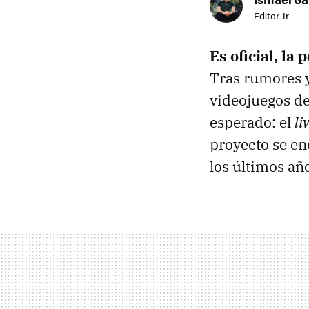
Editor Jr
Es oficial, la 
Tras rumores y
videojuegos de 
esperado: el
li
proyecto se en
los últimos añ