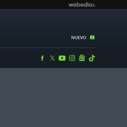
NUEVO
Facebook
Twitter
Youtube
Instagram
googlenews
Tiktok