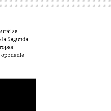
urái se
e la Segunda
tropas
n oponente