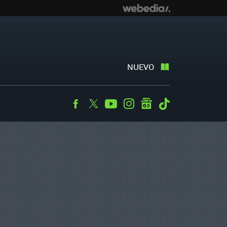
NUEVO
Facebook
Twitter
Youtube
Instagram
googlenews
Tiktok