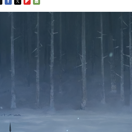
FACEBOOK
TWITTER
FLIPBOARD
E-
MAIL