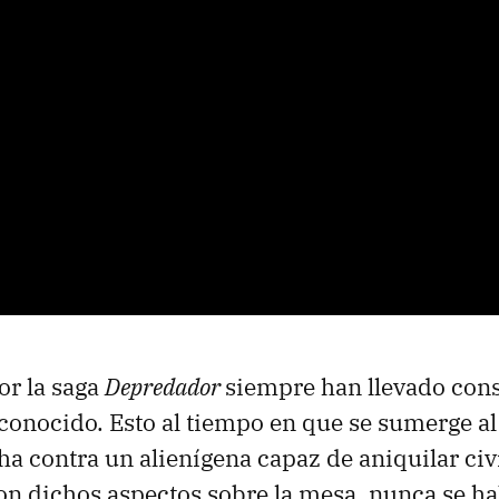
or la saga
Depredador
siempre han llevado cons
conocido. Esto al tiempo en que se sumerge al
ha contra un alienígena capaz de aniquilar civ
on dichos aspectos sobre la mesa, nunca se h