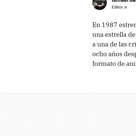
Editor Jr
En 1987 estren
una estrella d
a una de las c
ocho años desp
formato de ani