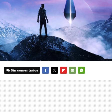
Sin comentarios
FACEBOOK
TWITTER
FLIPBOARD
E-
WHATSAPP
MAIL