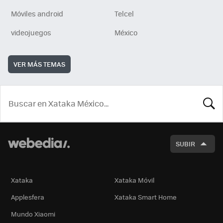
Móviles android
Telcel
videojuegos
México
VER MÁS TEMAS
BUSCA
SUBIR
Xataka
Xataka Móvil
Applesfera
Xataka Smart Home
Mundo Xiaomi