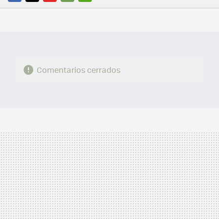
FACEBOOK
TWITTER
FLIPBOARD
E-
WHATSAPP
MAIL
Comentarios cerrados