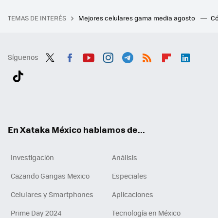
TEMAS DE INTERÉS
Mejores celulares gama media agosto
Có
Síguenos
Twit
Fac
You
Inst
Tele
RSS
Flip
Link
ter
ebo
tub
agr
gra
boa
edI
Tikt
ok
e
am
m
rd
n
ok
En Xataka México hablamos de...
Investigación
Análisis
Cazando Gangas Mexico
Especiales
Celulares y Smartphones
Aplicaciones
Prime Day 2024
Tecnología en México