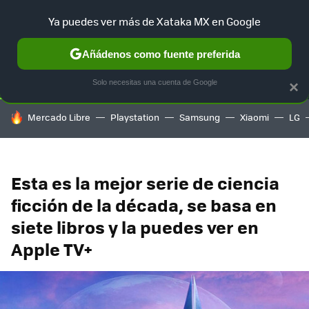
Ya puedes ver más de Xataka MX en Google
SELECCIÓN
GAMING
HOME
AUTO
TERRITORIO SAM
Añádenos como fuente preferida
Solo necesitas una cuenta de Google
×
HOY SE HABLA DE
Mercado Libre
Playstation
Samsung
Xiaomi
LG
Esta es la mejor serie de ciencia
ficción de la década, se basa en
siete libros y la puedes ver en
Apple TV+