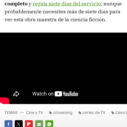
completo
y
regala siete días del servicio
; aunque
probablemente necesites más de siete días para
ver esta obra maestra de la ciencia ficción.
TEMAS
Cine y TV
streaming
series de TV
Cienci