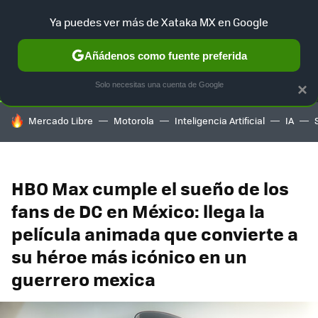
Ya puedes ver más de Xataka MX en Google
SELECCIÓN
GAMING
HOME
AUTO
TERRITORIO SAM
Añádenos como fuente preferida
Solo necesitas una cuenta de Google
×
HOY SE HABLA DE
Mercado Libre
Motorola
Inteligencia Artificial
IA
HBO Max cumple el sueño de los
fans de DC en México: llega la
película animada que convierte a
su héroe más icónico en un
guerrero mexica