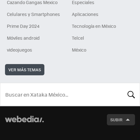
Cazando Gangas Mexico
Especiales
Celulares y Smartphones
Aplicaciones
Prime Day 2024
Tecnología en México
Móviles android
Telcel
videojuegos
México
VER MÁS TEMAS
BUSCA
SUBIR