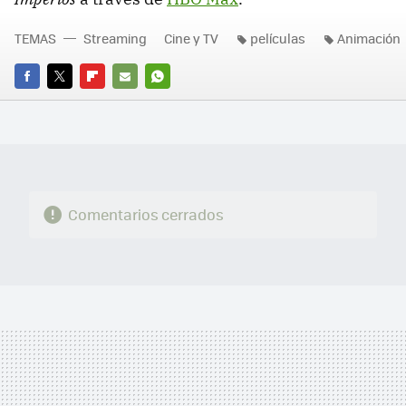
TEMAS
Streaming
Cine y TV
películas
Animación
FACEBOOK
TWITTER
FLIPBOARD
E-
WHATSAPP
MAIL
Comentarios cerrados