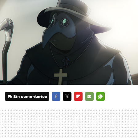
Sin comentarios
FACEBOOK
TWITTER
FLIPBOARD
E-
WHATSAPP
MAIL