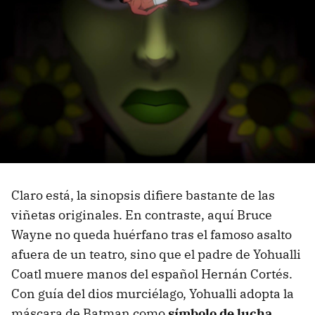
Claro está, la sinopsis difiere bastante de las
viñetas originales. En contraste, aquí Bruce
Wayne no queda huérfano tras el famoso asalto
afuera de un teatro, sino que el padre de Yohualli
Coatl muere manos del español Hernán Cortés.
Con guía del dios murciélago, Yohualli adopta la
máscara de Batman como
símbolo de lucha