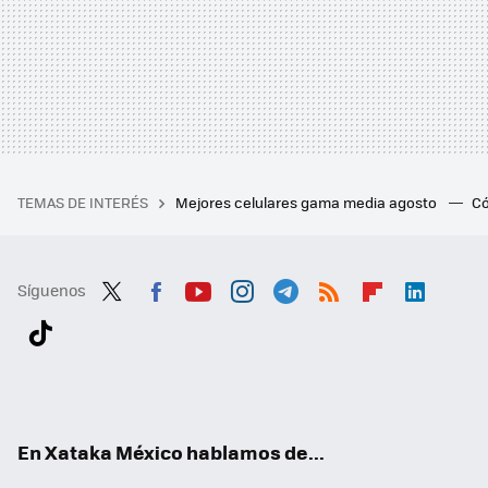
TEMAS DE INTERÉS
Mejores celulares gama media agosto
Có
Síguenos
Twit
Fac
You
Inst
Tele
RSS
Flip
Link
ter
ebo
tub
agr
gra
boa
edI
Tikt
ok
e
am
m
rd
n
ok
En Xataka México hablamos de...