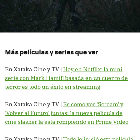
Más películas y series que ver
En Xataka Cine y TV |
Hoy en Netflix: la mini
serie con Mark Hamill basada en un cuento de
terror es todo un éxito en streaming
En Xataka Cine y TV |
Es como ver 'Scream' y
'Volver al Futuro' juntas: la nueva película de
cine slasher la está rompiendo en Prime Video
En Xataka Cine y TV |
Todo lo inició esta película