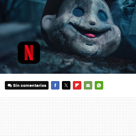
Sin comentarios
FACEBOOK
TWITTER
FLIPBOARD
E-
WHATSAPP
MAIL