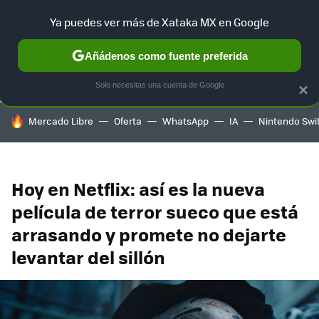
Ya puedes ver más de Xataka MX en Google
SELECCIÓN
GAMING
HOME
AUTO
TERRITORIO SAM
Añádenos como fuente preferida
Solo necesitas una cuenta de Google
×
HOY SE HABLA DE
Mercado Libre
Oferta
WhatsApp
IA
Nintendo Swi
Hoy en Netflix: así es la nueva
película de terror sueco que está
arrasando y promete no dejarte
levantar del sillón