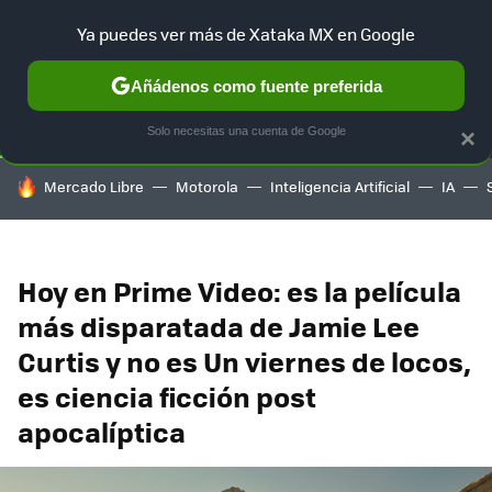
Ya puedes ver más de Xataka MX en Google
SELECCIÓN
GAMING
HOME
AUTO
TERRITORIO SAM
Añádenos como fuente preferida
Solo necesitas una cuenta de Google
×
HOY SE HABLA DE
Mercado Libre
Motorola
Inteligencia Artificial
IA
Hoy en Prime Video: es la película
más disparatada de Jamie Lee
Curtis y no es Un viernes de locos,
es ciencia ficción post
apocalíptica