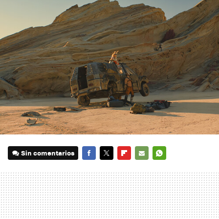
Sin comentarios
FACEBOOK
TWITTER
FLIPBOARD
E-
WHATSAPP
MAIL