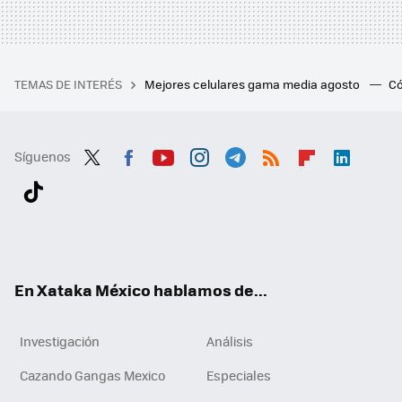
TEMAS DE INTERÉS
Mejores celulares gama media agosto
Có
Síguenos
Twit
Fac
You
Inst
Tele
RSS
Flip
Link
ter
ebo
tub
agr
gra
boa
edI
Tikt
ok
e
am
m
rd
n
ok
En Xataka México hablamos de...
Investigación
Análisis
Cazando Gangas Mexico
Especiales