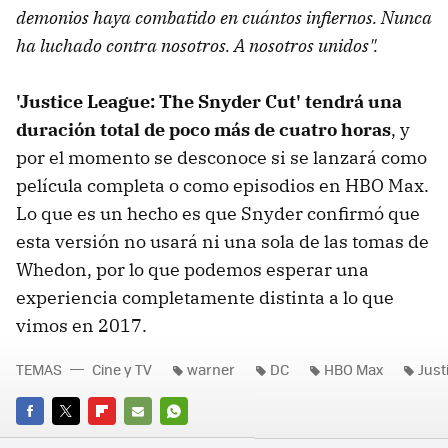
demonios haya combatido en cuántos infiernos. Nunca
ha luchado contra nosotros. A nosotros unidos".
'Justice League: The Snyder Cut' tendrá una
duración total de poco más de cuatro horas
, y
por el momento se desconoce si se lanzará como
película completa o como episodios en HBO Max.
Lo que es un hecho es que Snyder confirmó que
esta versión no usará ni una sola de las tomas de
Whedon, por lo que podemos esperar una
experiencia completamente distinta a lo que
vimos en 2017.
TEMAS
Cine y TV
warner
DC
HBO Max
Just
FACEBOOK
TWITTER
FLIPBOARD
E-
WHATSAPP