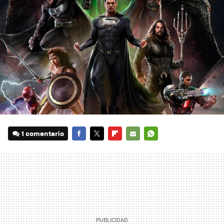
1 comentario
FACEBOOK
TWITTER
FLIPBOARD
E-
WHATSAPP
MAIL