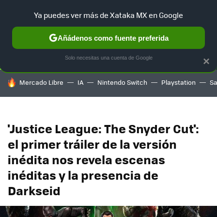
Ya puedes ver más de Xataka MX en Google
SELECCIÓN
GAMING
HOME
AUTO
TERRITORIO SAM
Añádenos como fuente preferida
Solo necesitas una cuenta de Google
×
HOY SE HABLA DE
Mercado Libre
IA
Nintendo Switch
Playstation
S
'Justice League: The Snyder Cut':
el primer tráiler de la versión
inédita nos revela escenas
inéditas y la presencia de
Darkseid