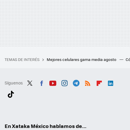
TEMAS DE INTERÉS
Mejores celulares gama media agosto
Có
Síguenos
Twit
Fac
You
Inst
Tele
RSS
Flip
Link
ter
ebo
tub
agr
gra
boa
edI
Tikt
ok
e
am
m
rd
n
ok
En Xataka México hablamos de...