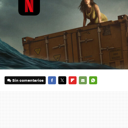
Sin comentarios
FACEBOOK
TWITTER
FLIPBOARD
E-
WHATSAPP
MAIL