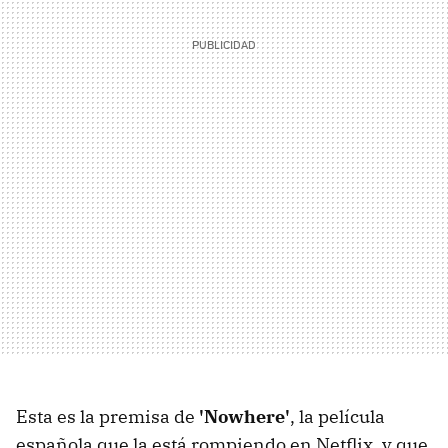
Esta es la premisa de
'Nowhere'
, la película
española que la está rompiendo en Netflix, y que