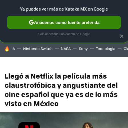
Ya puedes ver más de Xataka MX en Google
SELECCIÓN
GAMING
HOME
AUTO
TERRITORIO SAM
Añádenos como fuente preferida
Solo necesitas una cuenta de Google
×
HOY SE HABLA DE
IA
Nintendo Switch
NASA
Sony
Tecnología
Ci
Llegó a Netflix la película más
claustrofóbica y angustiante del
cine español que ya es de lo más
visto en México