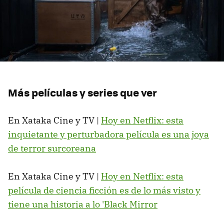
Más películas y series que ver
En Xataka Cine y TV |
Hoy en Netflix: esta
inquietante y perturbadora película es una joya
de terror surcoreana
En Xataka Cine y TV |
Hoy en Netflix: esta
película de ciencia ficción es de lo más visto y
tiene una historia a lo 'Black Mirror