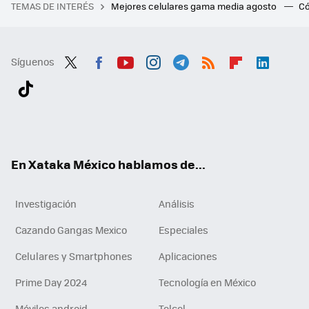
TEMAS DE INTERÉS
Mejores celulares gama media agosto
Có
Síguenos
Twit
Fac
You
Inst
Tele
RSS
Flip
Link
ter
ebo
tub
agr
gra
boa
edI
Tikt
ok
e
am
m
rd
n
ok
En Xataka México hablamos de...
Investigación
Análisis
Cazando Gangas Mexico
Especiales
Celulares y Smartphones
Aplicaciones
Prime Day 2024
Tecnología en México
Móviles android
Telcel