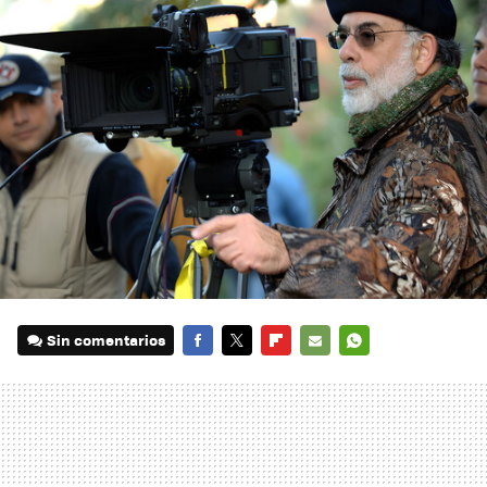
Sin comentarios
FACEBOOK
TWITTER
FLIPBOARD
E-
WHATSAPP
MAIL