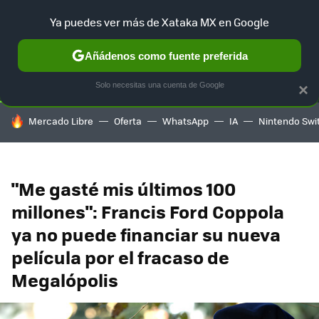
Ya puedes ver más de Xataka MX en Google
SELECCIÓN
GAMING
HOME
AUTO
TERRITORIO SAM
Añádenos como fuente preferida
Solo necesitas una cuenta de Google
×
HOY SE HABLA DE
Mercado Libre
Oferta
WhatsApp
IA
Nintendo Swi
"Me gasté mis últimos 100
millones": Francis Ford Coppola
ya no puede financiar su nueva
película por el fracaso de
Megalópolis