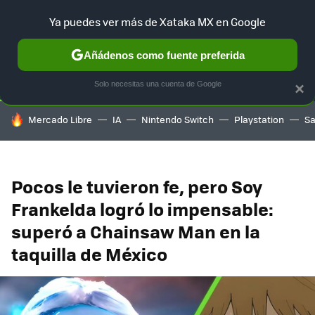
Ya puedes ver más de Xataka MX en Google
SELECCIÓN
GAMING
HOME
AUTO
TERRITORIO SAM
Añádenos como fuente preferida
Solo necesitas una cuenta de Google
×
HOY SE HABLA DE
Mercado Libre
IA
Nintendo Switch
Playstation
S
Pocos le tuvieron fe, pero Soy
Frankelda logró lo impensable:
superó a Chainsaw Man en la
taquilla de México