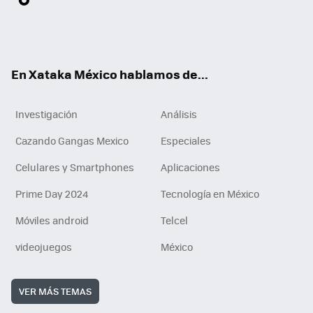
ter
ebo
tub
agr
gra
boa
edI
Tikt
ok
e
am
m
rd
n
ok
En Xataka México hablamos de...
Investigación
Análisis
Cazando Gangas Mexico
Especiales
Celulares y Smartphones
Aplicaciones
Prime Day 2024
Tecnología en México
Móviles android
Telcel
videojuegos
México
VER MÁS TEMAS