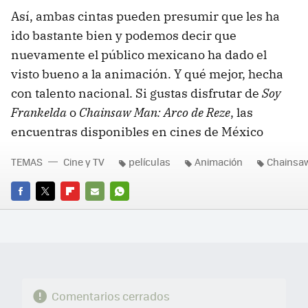
Así, ambas cintas pueden presumir que les ha
ido bastante bien y podemos decir que
nuevamente el público mexicano ha dado el
visto bueno a la animación. Y qué mejor, hecha
con talento nacional. Si gustas disfrutar de
Soy
Frankelda
o
Chainsaw Man: Arco de Reze
, las
encuentras disponibles en cines de México
TEMAS
Cine y TV
películas
Animación
Chainsa
FACEBOOK
TWITTER
FLIPBOARD
E-
WHATSAPP
MAIL
Comentarios cerrados