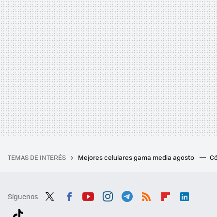
TEMAS DE INTERÉS
Mejores celulares gama media agosto
Có
Síguenos
Twit
Fac
You
Inst
Tele
RSS
Flip
Link