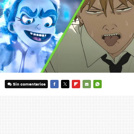
Sin comentarios
FACEBOOK
TWITTER
FLIPBOARD
E-
WHATSAPP
MAIL