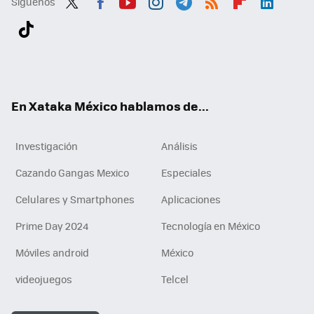
Síguenos
Twit
Fac
You
Inst
Tele
RSS
Flip
Link
ter
ebo
tub
agr
gra
boa
edI
Tikt
ok
e
am
m
rd
n
ok
En Xataka México hablamos de...
Investigación
Análisis
Cazando Gangas Mexico
Especiales
Celulares y Smartphones
Aplicaciones
Prime Day 2024
Tecnología en México
Móviles android
México
videojuegos
Telcel