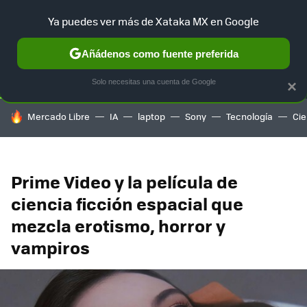
Ya puedes ver más de Xataka MX en Google
SELECCIÓN
GAMING
HOME
AUTO
TERRITORIO SAM
Añádenos como fuente preferida
Solo necesitas una cuenta de Google
×
HOY SE HABLA DE
Mercado Libre
IA
laptop
Sony
Tecnología
Cie
Prime Video y la película de
ciencia ficción espacial que
mezcla erotismo, horror y
vampiros