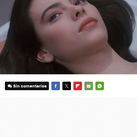
Sin comentarios
FACEBOOK
TWITTER
FLIPBOARD
E-
WHATSAPP
MAIL