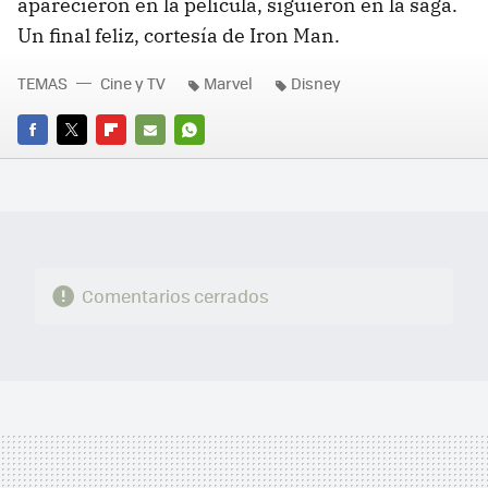
aparecieron en la película, siguieron en la saga.
Un final feliz, cortesía de Iron Man.
TEMAS
Cine y TV
Marvel
Disney
FACEBOOK
TWITTER
FLIPBOARD
E-
WHATSAPP
MAIL
Comentarios cerrados