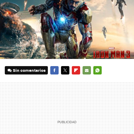
Sin comentarios
FACEBOOK
TWITTER
FLIPBOARD
E-
WHATSAPP
MAIL