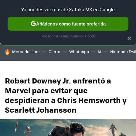
Ya puedes ver más de Xataka MX en Google
SELECCIÓN
GAMING
HOME
AUTO
TERRITORIO SAM
Añádenos como fuente preferida
Solo necesitas una cuenta de Google
×
HOY SE HABLA DE
Mercado Libre
Oferta
WhatsApp
IA
Nintendo Swi
Robert Downey Jr. enfrentó a
Marvel para evitar que
despidieran a Chris Hemsworth y
Scarlett Johansson