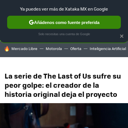
Ya puedes ver más de Xataka MX en Google
SELECCIÓN
GAMING
HOME
AUTO
TERRITORIO SAM
Añádenos como fuente preferida
Solo necesitas una cuenta de Google
×
HOY SE HABLA DE
Mercado Libre
Motorola
Oferta
Inteligencia Artificial
La serie de The Last of Us sufre su
peor golpe: el creador de la
historia original deja el proyecto