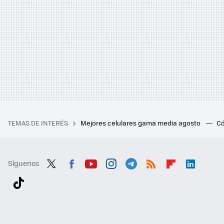
TEMAS DE INTERÉS
Mejores celulares gama media agosto
Có
Síguenos
Twit
Fac
You
Inst
Tele
RSS
Flip
Link
ter
ebo
tub
agr
gra
boa
edI
Tikt
ok
e
am
m
rd
n
ok