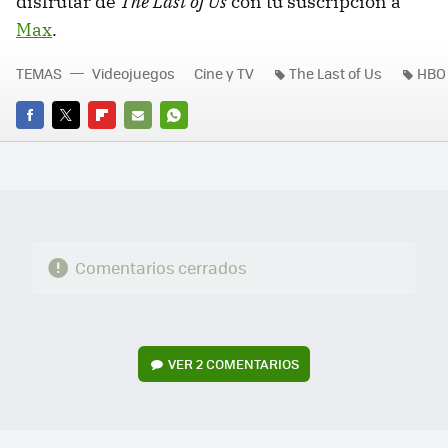
disfrutar de
The Last of Us
con tu suscripción a
Max
.
TEMAS
Videojuegos
Cine y TV
The Last of Us
HBO
FACEBOOK
TWITTER
FLIPBOARD
E-
WHATSAPP
MAIL
Comentarios cerrados
VER
2 COMENTARIOS