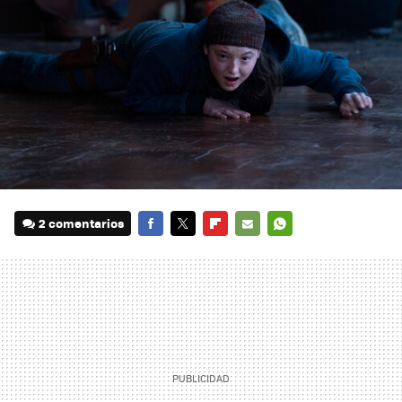
2 comentarios
FACEBOOK
TWITTER
FLIPBOARD
E-
WHATSAPP
MAIL