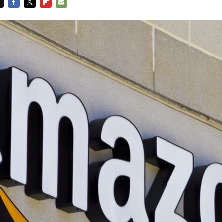
FACEBOOK
TWITTER
FLIPBOARD
E-
MAIL