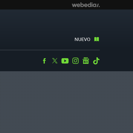
NUEVO
Facebook
Twitter
Youtube
Instagram
googlenews
Tiktok