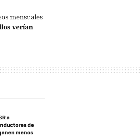
esos mensuales
llos verían
SR a
onductores de
e ganen menos