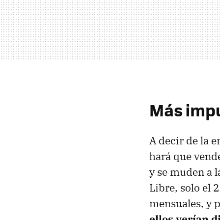
Más impu
A decir de la 
hará que vend
y se muden a l
Libre, solo el
mensuales, y p
ellos verían 