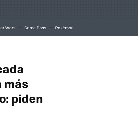
tar Wars
Game Pass
Pokémon
 cada
n más
o: piden