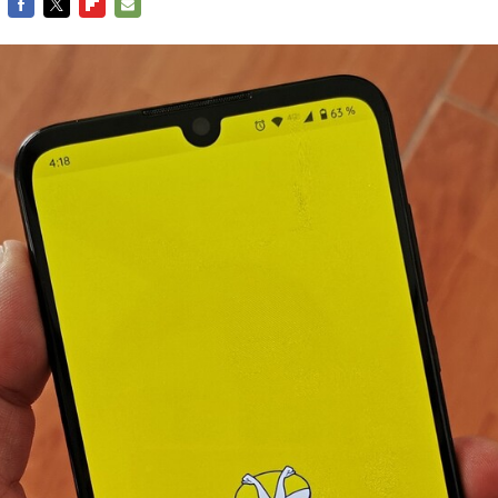
FACEBOOK
TWITTER
FLIPBOARD
E-
MAIL