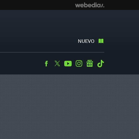
NUEVO
Facebook
Twitter
Youtube
Instagram
googlenews
Tiktok