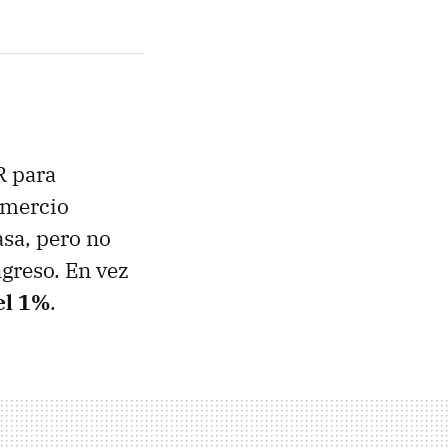
R para
omercio
asa, pero no
greso. En vez
el 1%
.