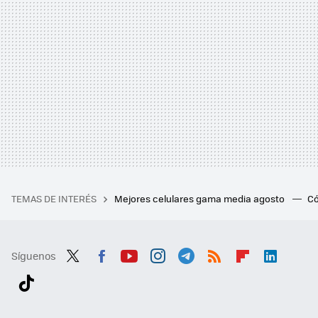
TEMAS DE INTERÉS
Mejores celulares gama media agosto
Có
Síguenos
Twit
Fac
You
Inst
Tele
RSS
Flip
Link
ter
ebo
tub
agr
gra
boa
edI
Tikt