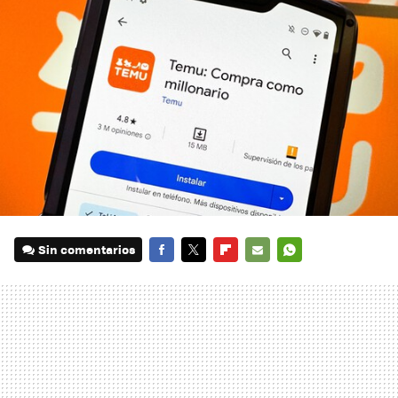
Sin comentarios
FACEBOOK
TWITTER
FLIPBOARD
E-
WHATSAPP
MAIL