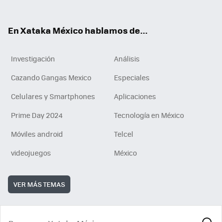
ok
e
am
m
rd
n
ok
En Xataka México hablamos de...
Investigación
Análisis
Cazando Gangas Mexico
Especiales
Celulares y Smartphones
Aplicaciones
Prime Day 2024
Tecnología en México
Móviles android
Telcel
videojuegos
México
VER MÁS TEMAS