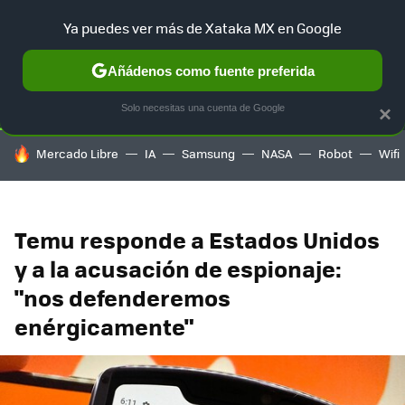
Ya puedes ver más de Xataka MX en Google
SELECCIÓN
GAMING
HOME
AUTO
TERRITORIO SAM
Añádenos como fuente preferida
Solo necesitas una cuenta de Google
×
HOY SE HABLA DE
Mercado Libre
IA
Samsung
NASA
Robot
Wifi
Temu responde a Estados Unidos
y a la acusación de espionaje:
"nos defenderemos
enérgicamente"