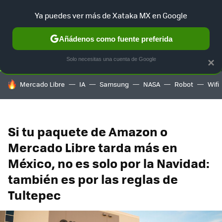
Ya puedes ver más de Xataka MX en Google
SELECCIÓN
GAMING
HOME
AUTO
TERRITORIO SAM
Añádenos como fuente preferida
Solo necesitas una cuenta de Google
×
HOY SE HABLA DE
Mercado Libre
IA
Samsung
NASA
Robot
Wifi
Si tu paquete de Amazon o
Mercado Libre tarda más en
México, no es solo por la Navidad:
también es por las reglas de
Tultepec