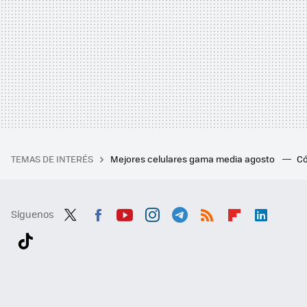
TEMAS DE INTERÉS
Mejores celulares gama media agosto
Có
Síguenos
Twit
Fac
You
Inst
Tele
RSS
Flip
Link
ter
ebo
tub
agr
gra
boa
edI
Tikt
ok
e
am
m
rd
n
ok