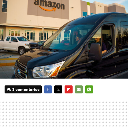
3 comentarios
FACEBOOK
TWITTER
FLIPBOARD
E-
WHATSAPP
MAIL