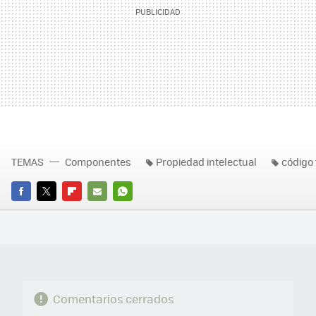
TEMAS
Componentes
Propiedad intelectual
código
FACEBOOK
TWITTER
FLIPBOARD
E-
WHATSAPP
MAIL
Comentarios cerrados