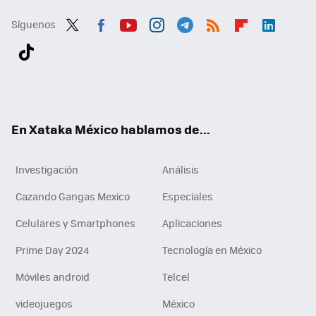
Síguenos
Twit
Fac
You
Inst
Tele
RSS
Flip
Link
ter
ebo
tub
agr
gra
boa
edI
Tikt
ok
e
am
m
rd
n
ok
En Xataka México hablamos de...
Investigación
Análisis
Cazando Gangas Mexico
Especiales
Celulares y Smartphones
Aplicaciones
Prime Day 2024
Tecnología en México
Móviles android
Telcel
videojuegos
México