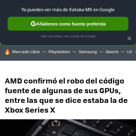
Ya puedes ver más de Xataka MX en Google
SELECCIÓN
GAMING
HOME
AUTO
TERRITORIO SAM
Añádenos como fuente preferida
Solo necesitas una cuenta de Google
×
HOY SE HABLA DE
Mercado Libre
Playstation
Samsung
Xiaomi
LG
AMD confirmó el robo del código
fuente de algunas de sus GPUs,
entre las que se dice estaba la de
Xbox Series X