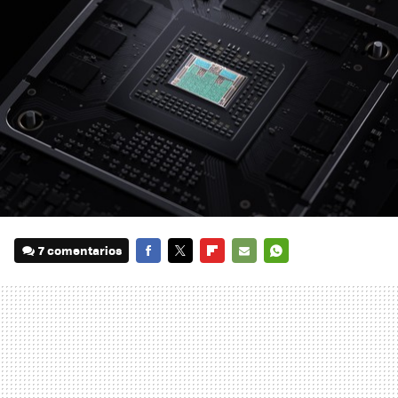
7 comentarios
FACEBOOK
TWITTER
FLIPBOARD
E-
WHATSAPP
MAIL