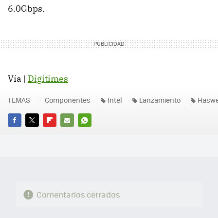
6.0Gbps.
Vía |
Digitimes
TEMAS
Componentes
Intel
Lanzamiento
Haswe
FACEBOOK
TWITTER
FLIPBOARD
E-
WHATSAPP
MAIL
Comentarios cerrados