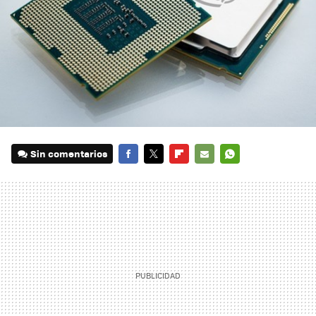
Sin comentarios
FACEBOOK
TWITTER
FLIPBOARD
E-
WHATSAPP
MAIL