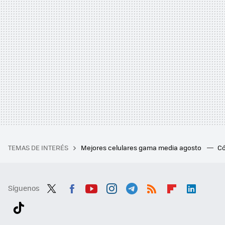
TEMAS DE INTERÉS
Mejores celulares gama media agosto
Có
Síguenos
Twit
Fac
You
Inst
Tele
RSS
Flip
Link
ter
ebo
tub
agr
gra
boa
edI
Tikt