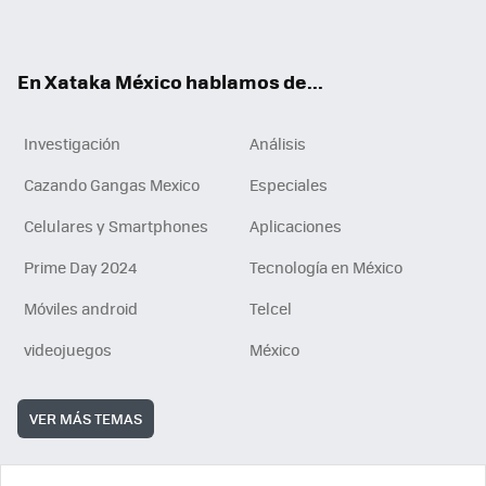
ok
e
am
m
rd
n
ok
En Xataka México hablamos de...
Investigación
Análisis
Cazando Gangas Mexico
Especiales
Celulares y Smartphones
Aplicaciones
Prime Day 2024
Tecnología en México
Móviles android
Telcel
videojuegos
México
VER MÁS TEMAS