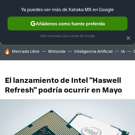
Ya puedes ver más de Xataka MX en Google
SELECCIÓN
GAMING
HOME
AUTO
TERRITORIO SAM
Añádenos como fuente preferida
Solo necesitas una cuenta de Google
×
HOY SE HABLA DE
Mercado Libre
Motorola
Inteligencia Artificial
IA
El lanzamiento de Intel "Haswell
Refresh" podría ocurrir en Mayo