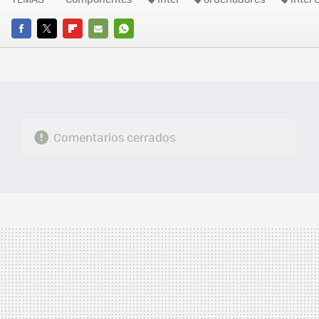
FACEBOOK
TWITTER
FLIPBOARD
E-
WHATSAPP
MAIL
Comentarios cerrados