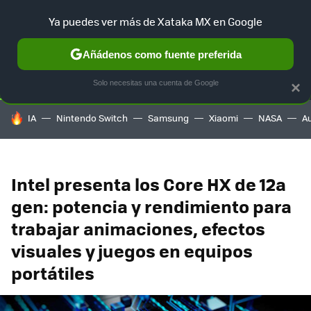
Ya puedes ver más de Xataka MX en Google
SELECCIÓN
GAMING
HOME
AUTO
TERRITORIO SAM
Añádenos como fuente preferida
Solo necesitas una cuenta de Google
×
HOY SE HABLA DE
IA
Nintendo Switch
Samsung
Xiaomi
NASA
A
Intel presenta los Core HX de 12a
gen: potencia y rendimiento para
trabajar animaciones, efectos
visuales y juegos en equipos
portátiles