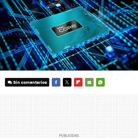
Sin comentarios
FACEBOOK
TWITTER
FLIPBOARD
E-
WHATSAPP
MAIL