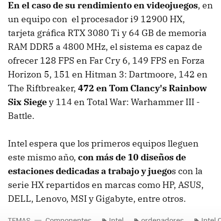
En el caso de su rendimiento en videojuegos
, en
un equipo con el procesador i9 12900 HX,
tarjeta gráfica RTX 3080 Ti y 64 GB de memoria
RAM DDR5 a 4800 MHz, el sistema es capaz de
ofrecer 128 FPS en Far Cry 6, 149 FPS en Forza
Horizon 5, 151 en Hitman 3: Dartmoore, 142 en
The Riftbreaker,
472 en Tom Clancy's Rainbow
Six Siege
y 114 en Total War: Warhammer III -
Battle.
Intel espera que los primeros equipos lleguen
este mismo año,
con más de 10 diseños de
estaciones dedicadas a trabajo y juego
s con la
serie HX repartidos en marcas como HP, ASUS,
DELL, Lenovo, MSI y Gigabyte, entre otros.
TEMAS
Componentes
Intel
ordenadores
Intel 