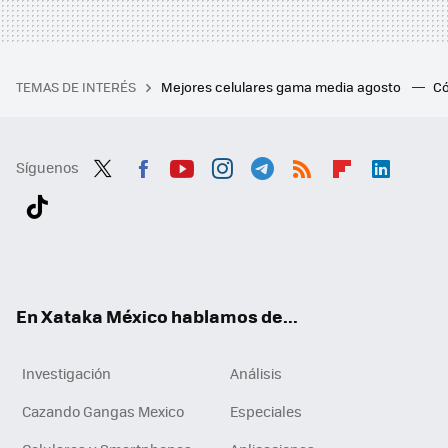
TEMAS DE INTERÉS
Mejores celulares gama media agosto
Có
Síguenos
Twit
Fac
You
Inst
Tele
RSS
Flip
Link
ter
ebo
tub
agr
gra
boa
edI
Tikt
ok
e
am
m
rd
n
ok
En Xataka México hablamos de...
Investigación
Análisis
Cazando Gangas Mexico
Especiales