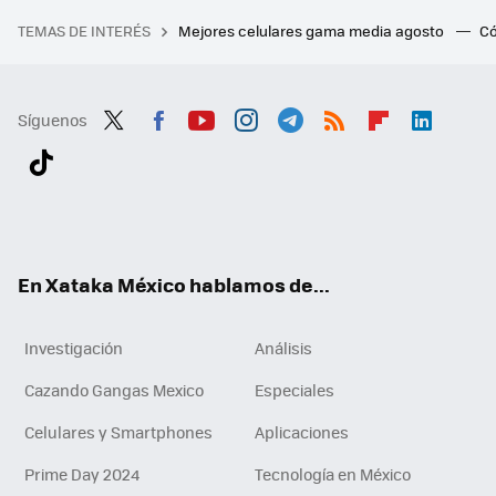
TEMAS DE INTERÉS
Mejores celulares gama media agosto
Có
Síguenos
Twit
Fac
You
Inst
Tele
RSS
Flip
Link
ter
ebo
tub
agr
gra
boa
edI
Tikt
ok
e
am
m
rd
n
ok
En Xataka México hablamos de...
Investigación
Análisis
Cazando Gangas Mexico
Especiales
Celulares y Smartphones
Aplicaciones
Prime Day 2024
Tecnología en México