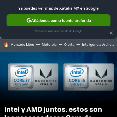
Ya puedes ver más de Xataka MX en Google
SELECCIÓN
GAMING
HOME
AUTO
TERRITORIO SAM
Añádenos como fuente preferida
Solo necesitas una cuenta de Google
×
HOY SE HABLA DE
Mercado Libre
Motorola
Oferta
Inteligencia Artificial
Intel y AMD juntos: estos son