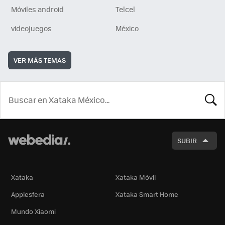
Móviles android
Telcel
videojuegos
México
VER MÁS TEMAS
BUSCA
SUBIR
Xataka
Xataka Móvil
Applesfera
Xataka Smart Home
Mundo Xiaomi