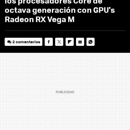
los procesadores Core de
octava generación con GPU's
Radeon RX Vega M
2 comentarios
FACEBOOK
TWITTER
FLIPBOARD
E-
WHATSAPP
MAIL