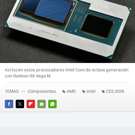
Así lucen estos procesadores Intel Core de octava generación
con Radeon RX Vega M.
TEMAS
Componentes
AMD
Intel
CES 2018
FACEBOOK
TWITTER
FLIPBOARD
E-
WHATSAPP
MAIL