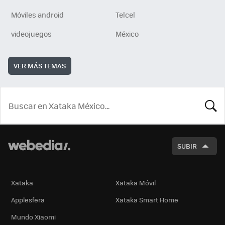
Móviles android
Telcel
videojuegos
México
VER MÁS TEMAS
BUSCA
SUBIR
Xataka
Xataka Móvil
Applesfera
Xataka Smart Home
Mundo Xiaomi