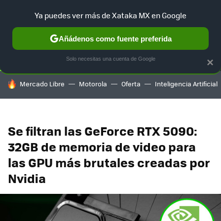
Ya puedes ver más de Xataka MX en Google
SELECCIÓN
GAMING
HOME
AUTO
TERRITORIO SAM
Añádenos como fuente preferida
Solo necesitas una cuenta de Google
×
HOY SE HABLA DE
Mercado Libre
Motorola
Oferta
Inteligencia Artificial
Se filtran las GeForce RTX 5090:
32GB de memoria de video para
las GPU más brutales creadas por
Nvidia