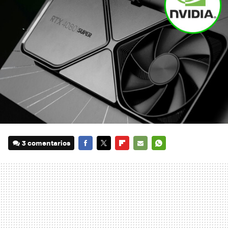
3 comentarios
FACEBOOK
TWITTER
FLIPBOARD
E-
WHATSAPP
MAIL