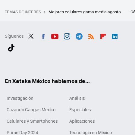
TEMAS DE INTERÉS
Mejores celulares gama media agosto
Có
Síguenos
Twit
Fac
You
Inst
Tele
RSS
Flip
Link
ter
ebo
tub
agr
gra
boa
edI
Tikt
ok
e
am
m
rd
n
ok
En Xataka México hablamos de...
Investigación
Análisis
Cazando Gangas Mexico
Especiales
Celulares y Smartphones
Aplicaciones
Prime Day 2024
Tecnología en México