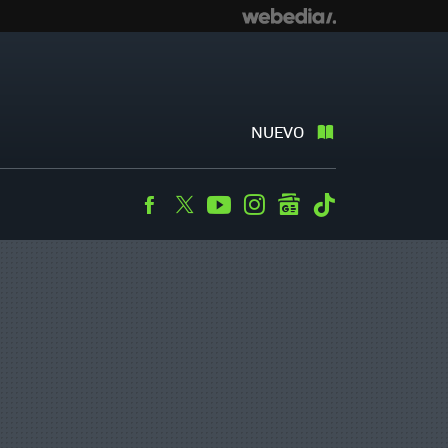
NUEVO
Facebook
Twitter
Youtube
Instagram
googlenews
Tiktok