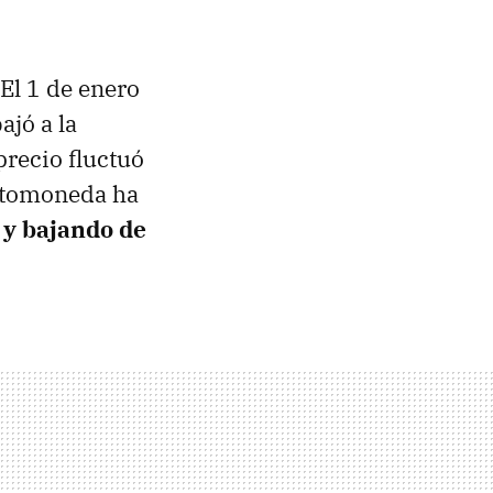
 El 1 de enero
ajó a la
precio fluctuó
iptomoneda ha
e
y bajando de