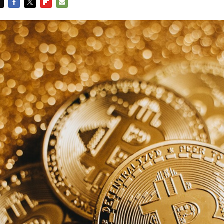
FACEBOOK
TWITTER
FLIPBOARD
E-
MAIL