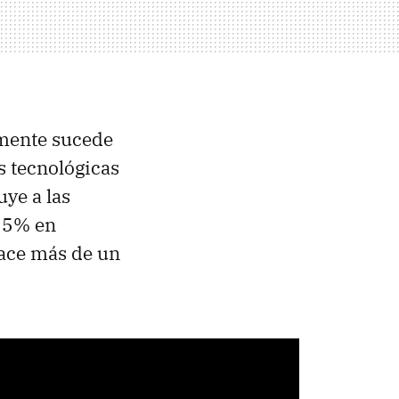
amente sucede
s tecnológicas
uye a las
a 5% en
hace más de un