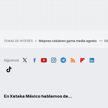
TEMAS DE INTERÉS
Mejores celulares gama media agosto
Có
Síguenos
Twit
Fac
You
Inst
Tele
RSS
Flip
Link
ter
ebo
tub
agr
gra
boa
edI
Tikt
ok
e
am
m
rd
n
ok
En Xataka México hablamos de...