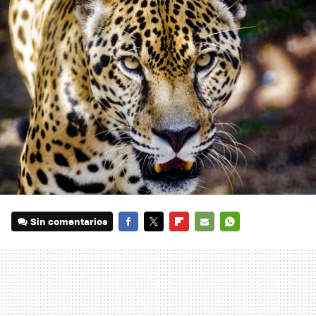
Sin comentarios
FACEBOOK
TWITTER
FLIPBOARD
E-
WHATSAPP
MAIL