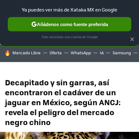
Ya puedes ver más de Xataka MX en Google
SELECCIÓN
GAMING
HOME
AUTO
TERRITORIO SAM
Añádenos como fuente preferida
Solo necesitas una cuenta de Google
×
HOY SE HABLA DE
Mercado Libre
Oferta
WhatsApp
IA
Samsung
Decapitado y sin garras, así
encontraron el cadáver de un
jaguar en México, según ANCJ:
revela el peligro del mercado
negro chino