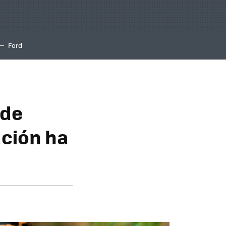
Ford
 de
ación ha