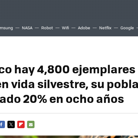
msung
NASA
Robot
Wifi
Adobe
Netflix
Google
co hay 4,800 ejemplares
n vida silvestre, su pobl
ado 20% en ocho años
FACEBOOK
TWITTER
FLIPBOARD
E-