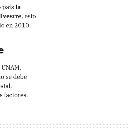
o país
la
ilvestre
, esto
do en 2010.
e
la UNAM,
no se debe
stal,
 factores.