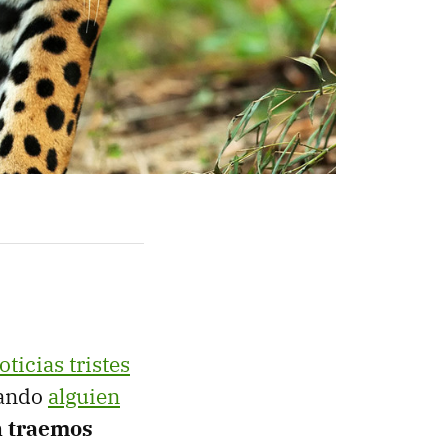
oticias tristes
uando
alguien
n traemos