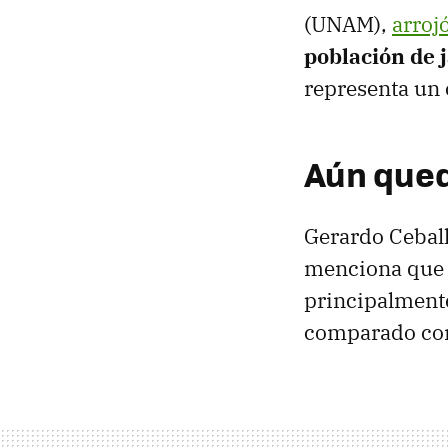
(UNAM),
arroj
población de 
representa un 
Aún qued
Gerardo Ceball
menciona que e
principalmente
comparado con 