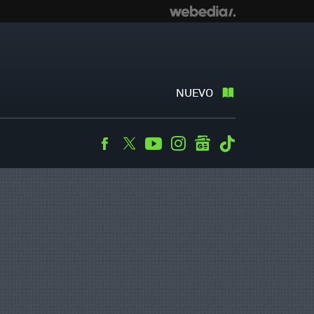
NUEVO
Facebook
Twitter
Youtube
Instagram
googlenews
Tiktok