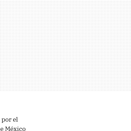
 por el
de México