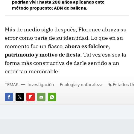
podrían vivir hasta 200 años aplicando este
método propuesto: ADN de ballena.
Más de medio siglo después, Florence abraza su
error como parte de su identidad. Lo que en su
momento fue un fiasco,
ahora es folclore
,
patrimonio y motivo de fiesta
. Tal vez esa sea la
forma más constructiva de darle sentido a un
error tan memorable.
TEMAS
Investigación
Ecología y naturaleza
Estados U
FACEBOOK
TWITTER
FLIPBOARD
E-
WHATSAPP
MAIL