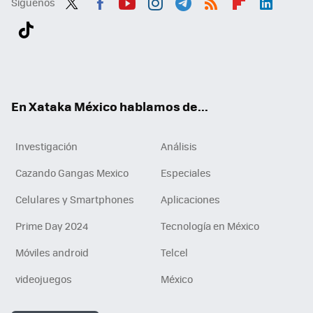
Síguenos
Twit
Fac
You
Inst
Tele
RSS
Flip
Link
ter
ebo
tub
agr
gra
boa
edI
Tikt
ok
e
am
m
rd
n
ok
En Xataka México hablamos de...
Investigación
Análisis
Cazando Gangas Mexico
Especiales
Celulares y Smartphones
Aplicaciones
Prime Day 2024
Tecnología en México
Móviles android
Telcel
videojuegos
México