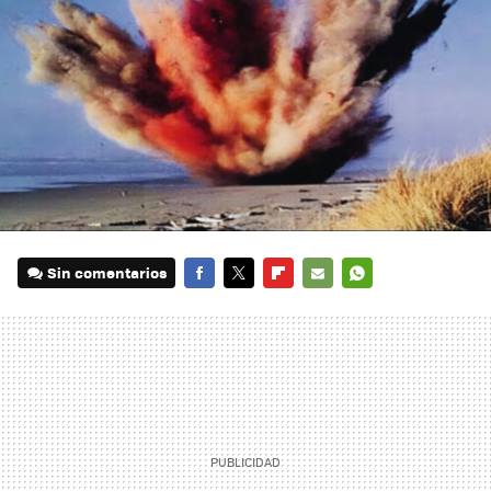
Sin comentarios
FACEBOOK
TWITTER
FLIPBOARD
E-
WHATSAPP
MAIL