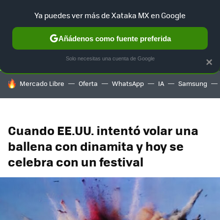
Ya puedes ver más de Xataka MX en Google
SELECCIÓN
GAMING
HOME
AUTO
TERRITORIO SAM
Añádenos como fuente preferida
Solo necesitas una cuenta de Google
×
HOY SE HABLA DE
Mercado Libre
Oferta
WhatsApp
IA
Samsung
Cuando EE.UU. intentó volar una
ballena con dinamita y hoy se
celebra con un festival