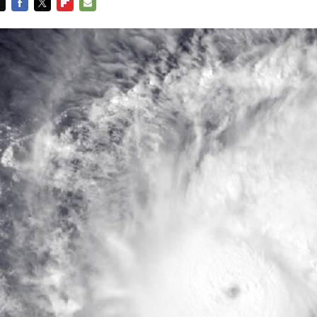
FACEBOOK
TWITTER
FLIPBOARD
E-
MAIL