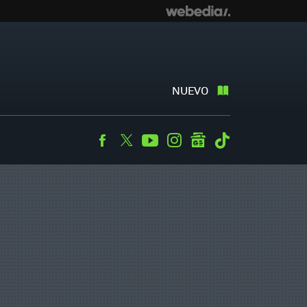
NUEVO
Facebook
Twitter
Youtube
Instagram
googlenews
Tiktok