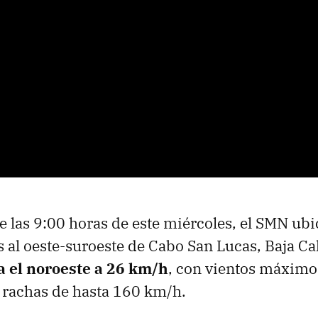
de las 9:00 horas de este miércoles, el SMN ubi
 al oeste-suroeste de Cabo San Lucas, Baja Cal
a el noroeste a 26 km/h
, con vientos máximo
 rachas de hasta 160 km/h.