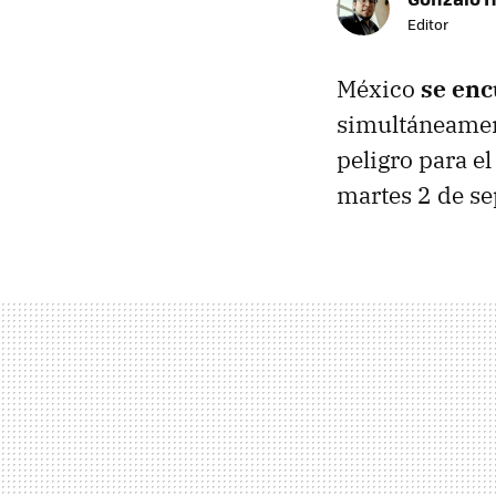
Editor
México
se enc
simultáneament
peligro para e
martes 2 de s