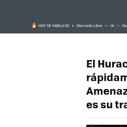
HOY SE HABLA DE
Mercado Libre
IA
Sa
El Hura
rápidam
Amenaza
es su t