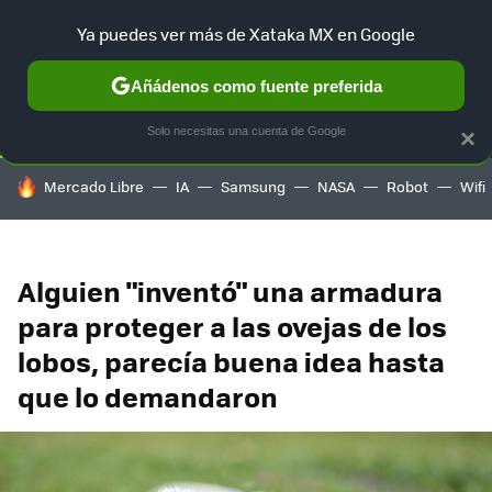
Ya puedes ver más de Xataka MX en Google
SELECCIÓN
GAMING
HOME
AUTO
TERRITORIO SAM
Añádenos como fuente preferida
Solo necesitas una cuenta de Google
×
HOY SE HABLA DE
Mercado Libre
IA
Samsung
NASA
Robot
Wifi
Alguien "inventó" una armadura
para proteger a las ovejas de los
lobos, parecía buena idea hasta
que lo demandaron