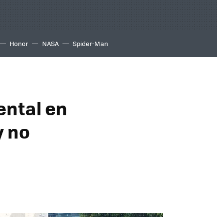
Honor
NASA
Spider-Man
ental en
y no