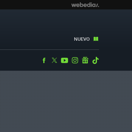
NUEVO
Facebook
Twitter
Youtube
Instagram
googlenews
Tiktok