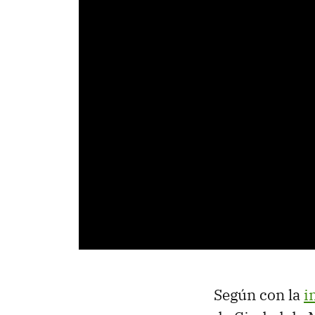
Según con la
i