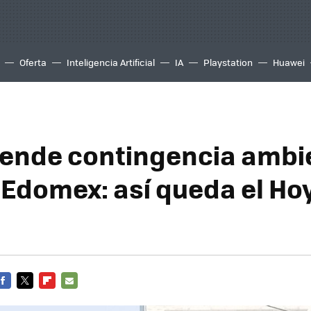
Oferta
Inteligencia Artificial
IA
Playstation
Huawei
ende contingencia ambi
Edomex: así queda el Ho
FACEBOOK
TWITTER
FLIPBOARD
E-