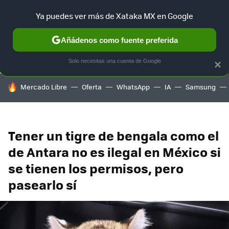
Ya puedes ver más de Xataka MX en Google
SELECCIÓN
GAMING
HOME
AUTO
TERRITORIO SAM
Añádenos como fuente preferida
Solo necesitas una cuenta de Google
×
HOY SE HABLA DE
Mercado Libre
Oferta
WhatsApp
IA
Samsung
Tener un tigre de bengala como el
de Antara no es ilegal en México si
se tienen los permisos, pero
pasearlo sí