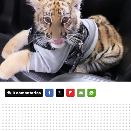
9 comentarios
FACEBOOK
TWITTER
FLIPBOARD
E-
WHATSAPP
MAIL