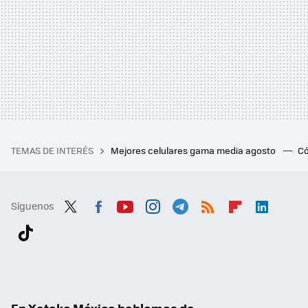
TEMAS DE INTERÉS
Mejores celulares gama media agosto
Có
Síguenos
Twit
Fac
You
Inst
Tele
RSS
Flip
Link
ter
ebo
tub
agr
gra
boa
edI
Tikt
ok
e
am
m
rd
n
ok