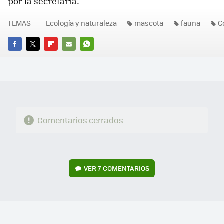
por la secretaría.
TEMAS
Ecología y naturaleza
mascota
fauna
C
FACEBOOK
TWITTER
FLIPBOARD
E-
WHATSAPP
MAIL
Comentarios cerrados
VER
7 COMENTARIOS