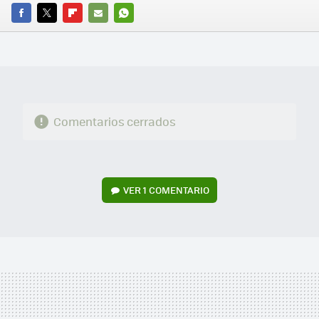
FACEBOOK
TWITTER
FLIPBOARD
E-
WHATSAPP
MAIL
Comentarios cerrados
VER
1 COMENTARIO