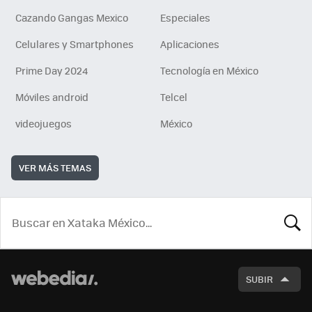
Cazando Gangas Mexico
Especiales
Celulares y Smartphones
Aplicaciones
Prime Day 2024
Tecnología en México
Móviles android
Telcel
videojuegos
México
VER MÁS TEMAS
BUSCA
SUBIR