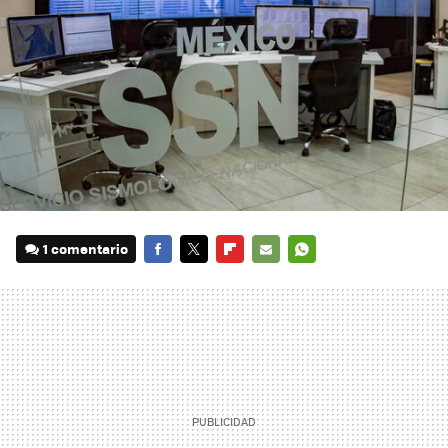
1 comentario
FACEBOOK
TWITTER
FLIPBOARD
E-
WHATSAPP
MAIL