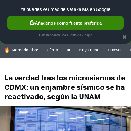
Ya puedes ver más de Xataka MX en Google
SELECCIÓN
GAMING
HOME
AUTO
TERRITORIO SAM
Añádenos como fuente preferida
Solo necesitas una cuenta de Google
×
HOY SE HABLA DE
Mercado Libre
Oferta
IA
Playstation
Huawei
La verdad tras los microsismos de
CDMX: un enjambre sísmico se ha
reactivado, según la UNAM