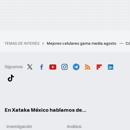
TEMAS DE INTERÉS
Mejores celulares gama media agosto
Có
Síguenos
Twit
Fac
You
Inst
Tele
RSS
Flip
Link
ter
ebo
tub
agr
gra
boa
edI
Tikt
ok
e
am
m
rd
n
ok
En Xataka México hablamos de...
Investigación
Análisis