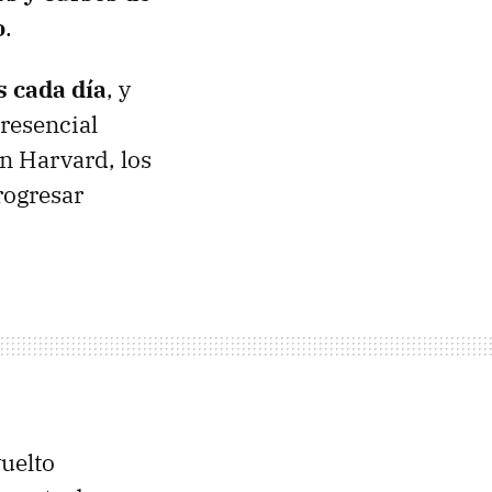
o
.
s cada día
, y
resencial
n Harvard, los
rogresar
vuelto