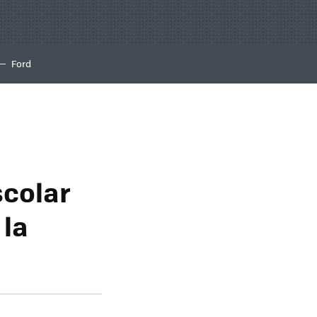
Ford
scolar
 la