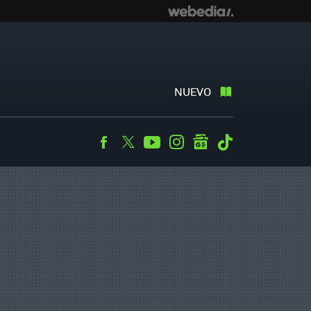
NUEVO
Facebook
Twitter
Youtube
Instagram
googlenews
Tiktok