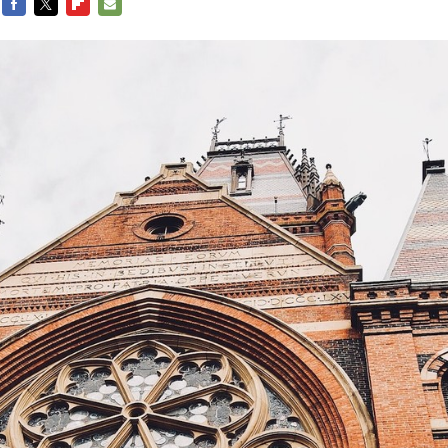
FACEBOOK
TWITTER
FLIPBOARD
E-
MAIL