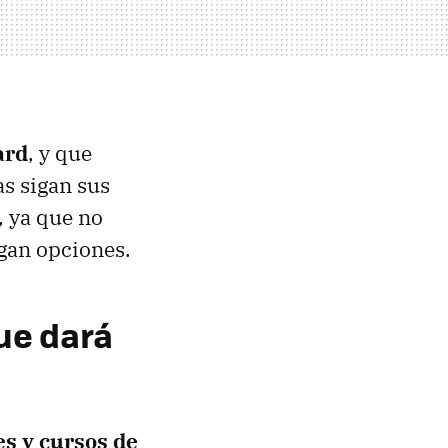
ard
, y que
as sigan sus
, ya que no
ngan opciones.
ue dará
es y cursos de