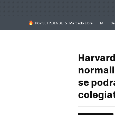
HOY SE HABLA DE
Mercado Libre
IA
Sa
Harvard
normali
se podr
colegia