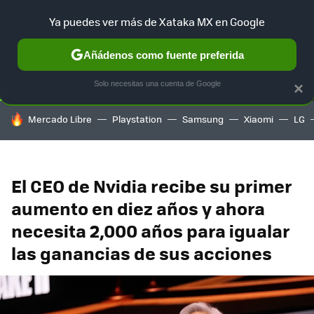
Ya puedes ver más de Xataka MX en Google
SELECCIÓN
GAMING
HOME
AUTO
TERRITORIO SAM
Añádenos como fuente preferida
Solo necesitas una cuenta de Google
×
HOY SE HABLA DE
Mercado Libre
Playstation
Samsung
Xiaomi
LG
El CEO de Nvidia recibe su primer
aumento en diez años y ahora
necesita 2,000 años para igualar
las ganancias de sus acciones