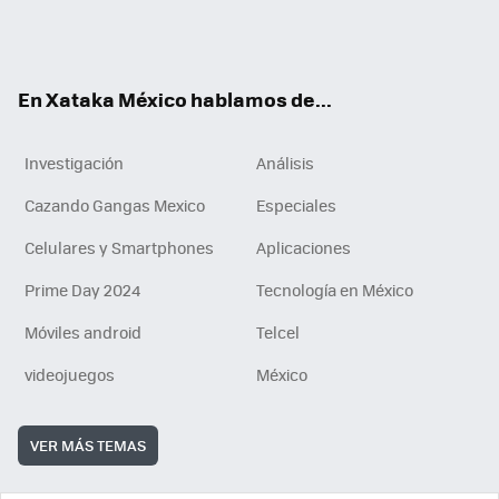
ter
ebo
tub
agr
gra
boa
edI
Tikt
ok
e
am
m
rd
n
ok
En Xataka México hablamos de...
Investigación
Análisis
Cazando Gangas Mexico
Especiales
Celulares y Smartphones
Aplicaciones
Prime Day 2024
Tecnología en México
Móviles android
Telcel
videojuegos
México
VER MÁS TEMAS