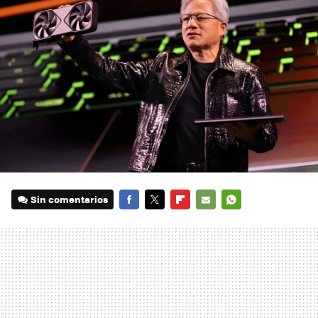
Sin comentarios
FACEBOOK
TWITTER
FLIPBOARD
E-
WHATSAPP
MAIL