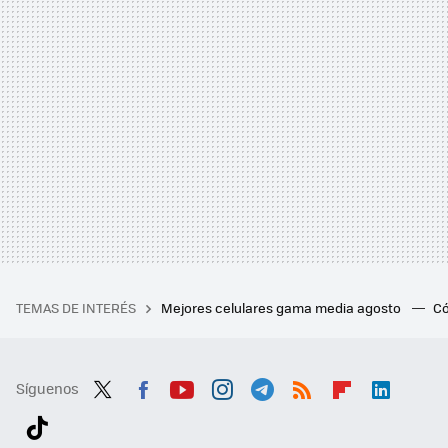
TEMAS DE INTERÉS
Mejores celulares gama media agosto
Có
Síguenos
Twit
Fac
You
Inst
Tele
RSS
Flip
Link