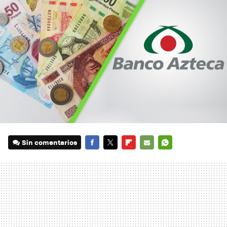
Sin comentarios
FACEBOOK
TWITTER
FLIPBOARD
E-
WHATSAPP
MAIL