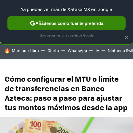
Ya puedes ver más de Xataka MX en Google
SELECCIÓN
GAMING
HOME
AUTO
TERRITORIO SAM
Añádenos como fuente preferida
Solo necesitas una cuenta de Google
×
HOY SE HABLA DE
Mercado Libre
Oferta
WhatsApp
IA
Nintendo Swi
Cómo configurar el MTU o límite
de transferencias en Banco
Azteca: paso a paso para ajustar
tus montos máximos desde la app