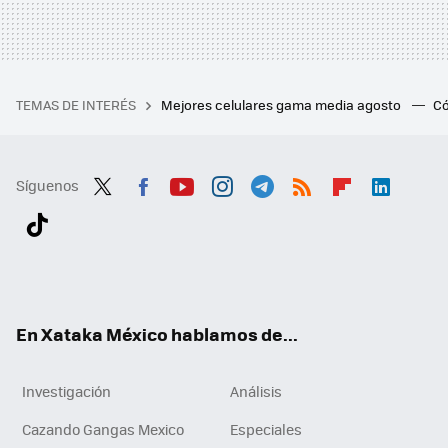
TEMAS DE INTERÉS
Mejores celulares gama media agosto
Có
Síguenos
Twit
Fac
You
Inst
Tele
RSS
Flip
Link
ter
ebo
tub
agr
gra
boa
edI
Tikt
ok
e
am
m
rd
n
ok
En Xataka México hablamos de...
Investigación
Análisis
Cazando Gangas Mexico
Especiales