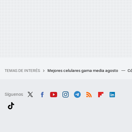
TEMAS DE INTERÉS
Mejores celulares gama media agosto
Có
Síguenos
Twit
Fac
You
Inst
Tele
RSS
Flip
Link
ter
ebo
tub
agr
gra
boa
edI
Tikt
ok
e
am
m
rd
n
ok