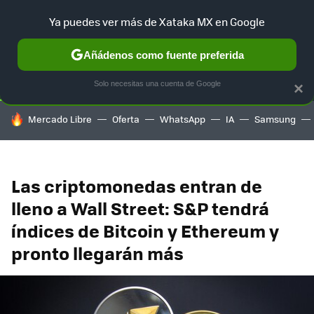
Ya puedes ver más de Xataka MX en Google
SELECCIÓN
GAMING
HOME
AUTO
TERRITORIO SAM
Añádenos como fuente preferida
Solo necesitas una cuenta de Google
×
HOY SE HABLA DE
Mercado Libre
Oferta
WhatsApp
IA
Samsung
Las criptomonedas entran de
lleno a Wall Street: S&P tendrá
índices de Bitcoin y Ethereum y
pronto llegarán más