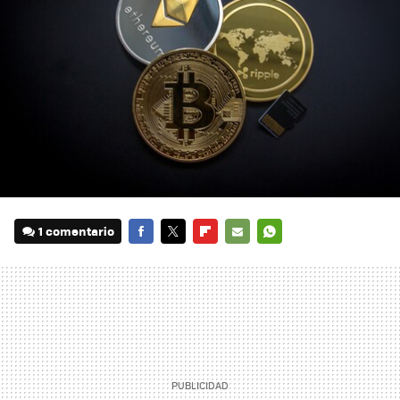
1 comentario
FACEBOOK
TWITTER
FLIPBOARD
E-
WHATSAPP
MAIL