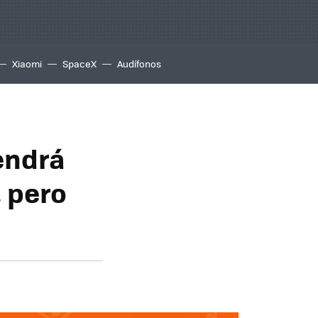
Xiaomi
SpaceX
Audífonos
endrá
, pero