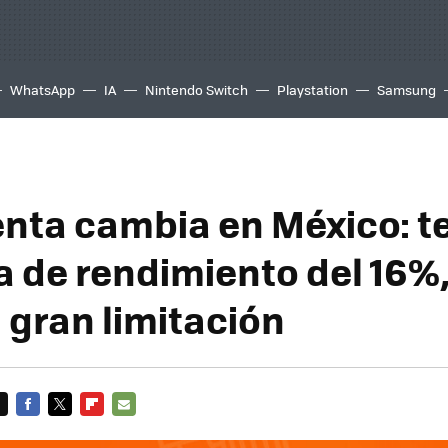
WhatsApp
IA
Nintendo Switch
Playstation
Samsung
enta cambia en México: t
a de rendimiento del 16%
 gran limitación
FACEBOOK
TWITTER
FLIPBOARD
E-