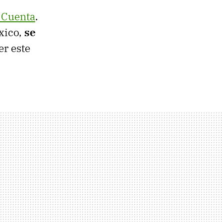
 Cuenta
.
xico,
se
er este