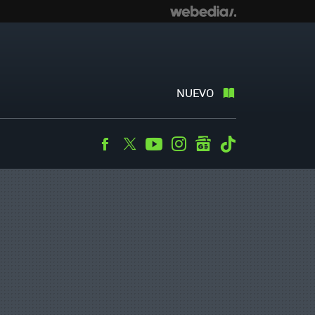
NUEVO
Facebook
Twitter
Youtube
Instagram
googlenews
Tiktok