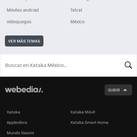
Móviles android
Telcel
videojuegos
México
VER MÁS TEMAS
BUSCA
SUBIR
Xataka
Xataka Móvil
Applesfera
Xataka Smart Home
Mundo Xiaomi