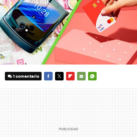
1 comentario
FACEBOOK
TWITTER
FLIPBOARD
E-
WHATSAPP
MAIL