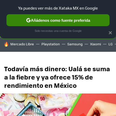
Ya puedes ver más de Xataka MX en Google
SELECCIÓN
GAMING
HOME
AUTO
TERRITORIO SAM
Añádenos como fuente preferida
Solo necesitas una cuenta de Google
×
HOY SE HABLA DE
Mercado Libre
Playstation
Samsung
Xiaomi
LG
Todavía más dinero: Ualá se suma
a la fiebre y ya ofrece 15% de
rendimiento en México