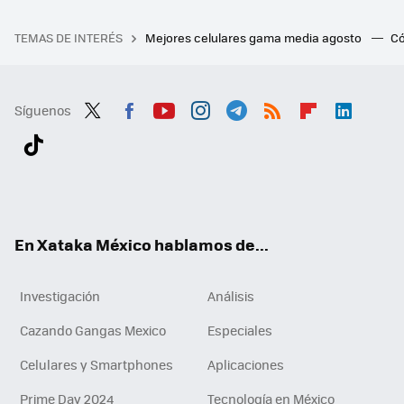
TEMAS DE INTERÉS
Mejores celulares gama media agosto
Có
Síguenos
Twit
Fac
You
Inst
Tele
RSS
Flip
Link
ter
ebo
tub
agr
gra
boa
edI
Tikt
ok
e
am
m
rd
n
ok
En Xataka México hablamos de...
Investigación
Análisis
Cazando Gangas Mexico
Especiales
Celulares y Smartphones
Aplicaciones
Prime Day 2024
Tecnología en México