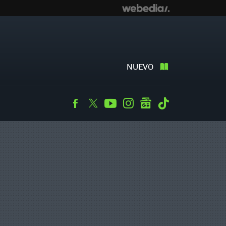
NUEVO
Facebook
Twitter
Youtube
Instagram
googlenews
Tiktok