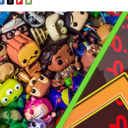
FACEBOOK
TWITTER
FLIPBOARD
E-
MAIL