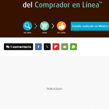
1 comentario
FACEBOOK
TWITTER
FLIPBOARD
E-
WHATSAPP
MAIL