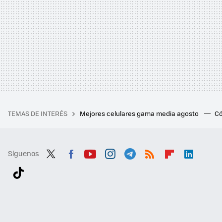
TEMAS DE INTERÉS
Mejores celulares gama media agosto
Có
Síguenos
Twit
Fac
You
Inst
Tele
RSS
Flip
Link
ter
ebo
tub
agr
gra
boa
edI
Tikt
ok
e
am
m
rd
n
ok