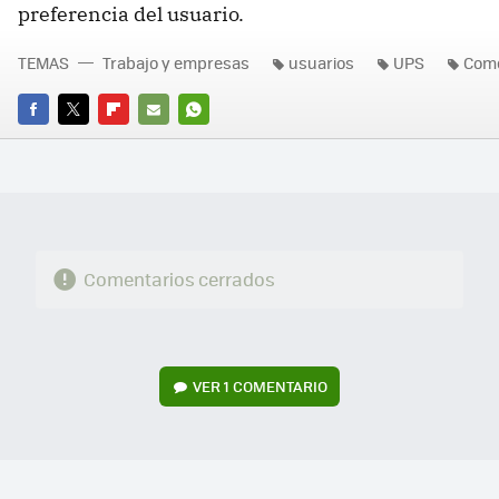
preferencia del usuario.
TEMAS
Trabajo y empresas
usuarios
UPS
Come
FACEBOOK
TWITTER
FLIPBOARD
E-
WHATSAPP
MAIL
Comentarios cerrados
VER
1 COMENTARIO