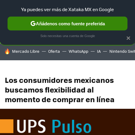
Ya puedes ver más de Xataka MX en Google
SELECCIÓN
GAMING
HOME
AUTO
TERRITORIO SAM
Añádenos como fuente preferida
Solo necesitas una cuenta de Google
×
HOY SE HABLA DE
Mercado Libre
Oferta
WhatsApp
IA
Nintendo Swi
Los consumidores mexicanos
buscamos flexibilidad al
momento de comprar en línea