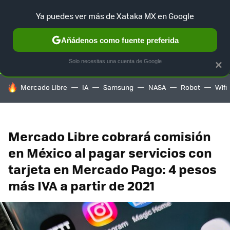
Ya puedes ver más de Xataka MX en Google
SELECCIÓN
GAMING
HOME
AUTO
TERRITORIO SAM
Añádenos como fuente preferida
Solo necesitas una cuenta de Google
×
HOY SE HABLA DE
Mercado Libre
IA
Samsung
NASA
Robot
Wifi
Mercado Libre cobrará comisión
en México al pagar servicios con
tarjeta en Mercado Pago: 4 pesos
más IVA a partir de 2021