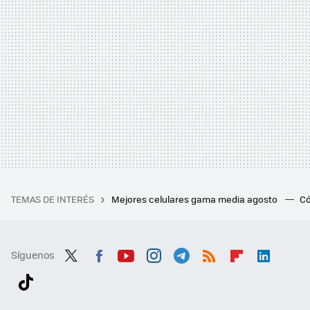
TEMAS DE INTERÉS
Mejores celulares gama media agosto
Có
Síguenos
Twit
Fac
You
Inst
Tele
RSS
Flip
Link
ter
ebo
tub
agr
gra
boa
edI
Tikt