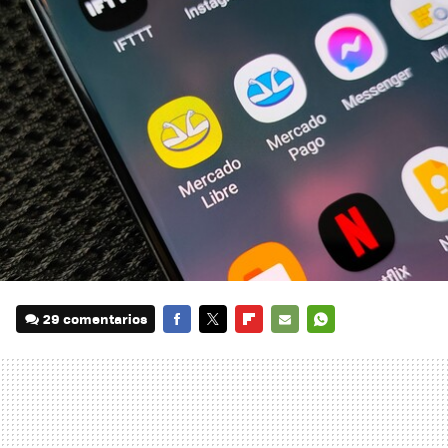
29 comentarios
FACEBOOK
TWITTER
FLIPBOARD
E-
WHATSAPP
MAIL