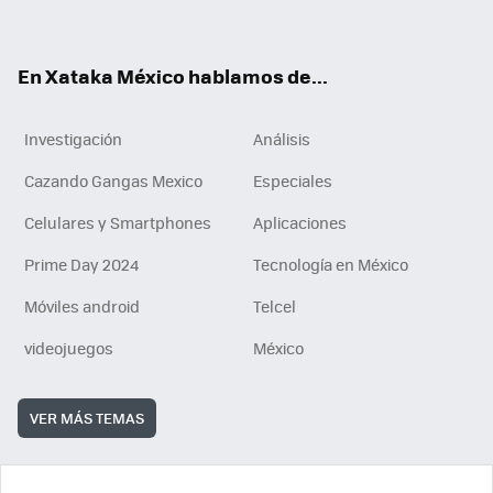
ok
e
am
m
rd
n
ok
En Xataka México hablamos de...
Investigación
Análisis
Cazando Gangas Mexico
Especiales
Celulares y Smartphones
Aplicaciones
Prime Day 2024
Tecnología en México
Móviles android
Telcel
videojuegos
México
VER MÁS TEMAS