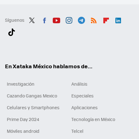
Síguenos
Twit
Fac
You
Inst
Tele
RSS
Flip
Link
ter
ebo
tub
agr
gra
boa
edI
Tikt
ok
e
am
m
rd
n
ok
En Xataka México hablamos de...
Investigación
Análisis
Cazando Gangas Mexico
Especiales
Celulares y Smartphones
Aplicaciones
Prime Day 2024
Tecnología en México
Móviles android
Telcel