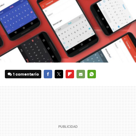
1 comentario
FACEBOOK
TWITTER
FLIPBOARD
E-
WHATSAPP
MAIL