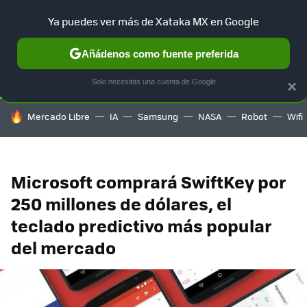
Ya puedes ver más de Xataka MX en Google
SELECCIÓN
GAMING
HOME
AUTO
TERRITORIO SAM
Añádenos como fuente preferida
Solo necesitas una cuenta de Google
×
HOY SE HABLA DE
Mercado Libre
IA
Samsung
NASA
Robot
Wifi
Microsoft comprará SwiftKey por
250 millones de dólares, el
teclado predictivo más popular
del mercado