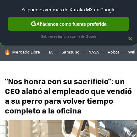
Ya puedes ver más de Xataka MX en Google
SELECCIÓN
GAMING
HOME
AUTO
TERRITORIO SAM
Añádenos como fuente preferida
Solo necesitas una cuenta de Google
×
HOY SE HABLA DE
Mercado Libre
IA
Samsung
NASA
Robot
Wifi
"Nos honra con su sacrificio": un
CEO alabó al empleado que vendió
a su perro para volver tiempo
completo a la oficina