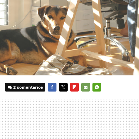
2 comentarios
FACEBOOK
TWITTER
FLIPBOARD
E-
WHATSAPP
MAIL