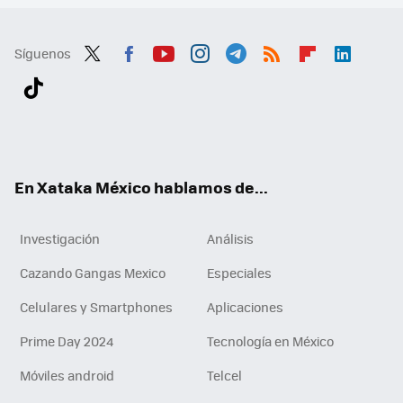
Síguenos
Twit
Fac
You
Inst
Tele
RSS
Flip
Link
ter
ebo
tub
agr
gra
boa
edI
Tikt
ok
e
am
m
rd
n
ok
En Xataka México hablamos de...
Investigación
Análisis
Cazando Gangas Mexico
Especiales
Celulares y Smartphones
Aplicaciones
Prime Day 2024
Tecnología en México
Móviles android
Telcel