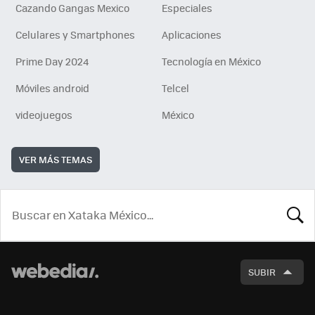
Cazando Gangas Mexico
Especiales
Celulares y Smartphones
Aplicaciones
Prime Day 2024
Tecnología en México
Móviles android
Telcel
videojuegos
México
VER MÁS TEMAS
BUSCA
SUBIR