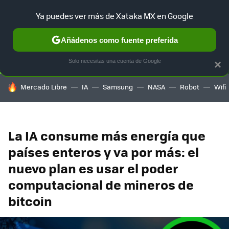
Ya puedes ver más de Xataka MX en Google
SELECCIÓN
GAMING
HOME
AUTO
TERRITORIO SAM
Añádenos como fuente preferida
Solo necesitas una cuenta de Google
×
HOY SE HABLA DE
Mercado Libre
IA
Samsung
NASA
Robot
Wifi
La IA consume más energía que
países enteros y va por más: el
nuevo plan es usar el poder
computacional de mineros de
bitcoin