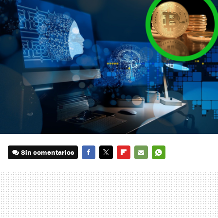
Sin comentarios
FACEBOOK
TWITTER
FLIPBOARD
E-
WHATSAPP
MAIL