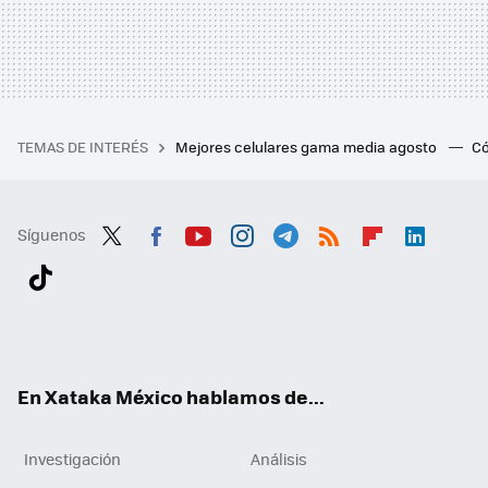
TEMAS DE INTERÉS
Mejores celulares gama media agosto
Có
Síguenos
Twit
Fac
You
Inst
Tele
RSS
Flip
Link
ter
ebo
tub
agr
gra
boa
edI
Tikt
ok
e
am
m
rd
n
ok
En Xataka México hablamos de...
Investigación
Análisis