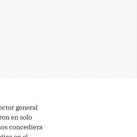
rector general
ron en solo
nos concediera
tica en el