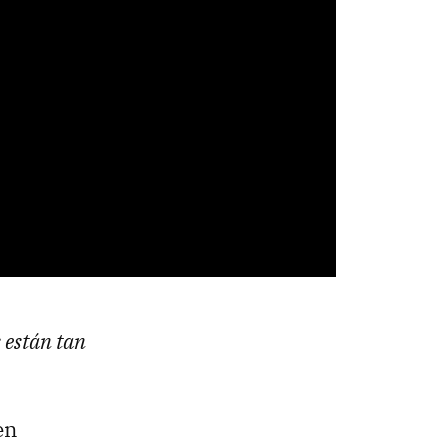
 están tan
en