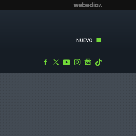
NUEVO
Facebook
Twitter
Youtube
Instagram
googlenews
Tiktok