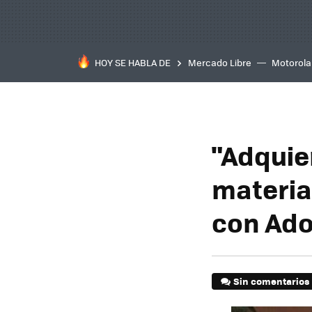
HOY SE HABLA DE
Mercado Libre
Motorola
"Adquie
materia
con Adol
Sin comentarios